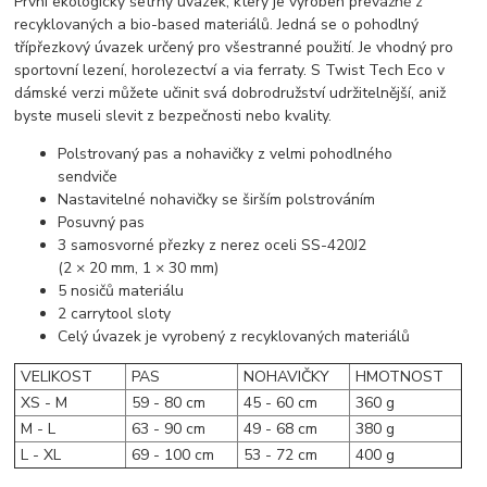
První ekologicky šetrný úvazek, který je vyroben převážně z
recyklovaných a bio-based materiálů. Jedná se o pohodlný
třípřezkový úvazek určený pro všestranné použití. Je vhodný pro
sportovní lezení, horolezectví a via ferraty. S Twist Tech Eco v
dámské verzi můžete učinit svá dobrodružství udržitelnější, aniž
byste museli slevit z bezpečnosti nebo kvality.
Polstrovaný pas a nohavičky z velmi pohodlného
sendviče
Nastavitelné nohavičky se širším polstrováním
Posuvný pas
3 samosvorné přezky z nerez oceli SS-420J2
(2 × 20 mm, 1 × 30 mm)
5 nosičů materiálu
2 carrytool sloty
Celý úvazek je vyrobený z recyklovaných materiálů
VELIKOST
PAS
NOHAVIČKY
HMOTNOST
XS - M
59 - 80 cm
45 - 60 cm
360 g
M - L
63 - 90 cm
49 - 68 cm
380 g
L - XL
69 - 100 cm
53 - 72 cm
400 g