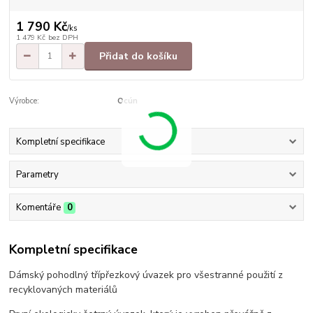
1 790 Kč
/
ks
1 479 Kč
bez DPH
Přidat do košíku
Výrobce:
Ocún
Kompletní specifikace
Parametry
Komentáře
0
Kompletní specifikace
Dámský pohodlný třípřezkový úvazek pro všestranné použití z
recyklovaných materiálů