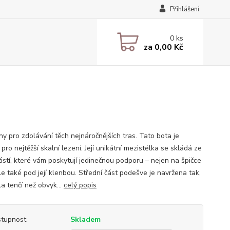
Přihlášení
0
ks
za
0,00 Kč
ny pro zdolávání těch nejnáročnějších tras. Tato bota je
pro nejtěžší skalní lezení. Její unikátní mezistélka se skládá ze
ástí, které vám poskytují jedinečnou podporu – nejen na špičce
le také pod její klenbou. Střední část podešve je navržena tak,
a tenčí než obvyk...
celý popis
tupnost
Skladem