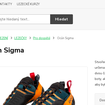
NTAKTY
LEZECKÉ KURZY
Hledat
EZENÍ
LEZEČKY
Pro dospělé
Ocún Sigma
n Sigma
Stvoře
určena 
dvou č
boty, a
aby byl
Dos