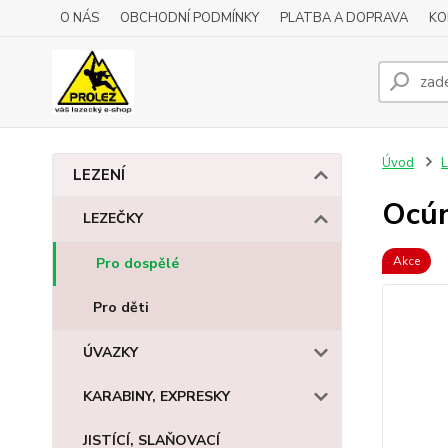
O NÁS
OBCHODNÍ PODMÍNKY
PLATBA A DOPRAVA
KO
Úvod
L
LEZENÍ
Ocú
LEZEČKY
Akce
Pro dospělé
Pro děti
ÚVAZKY
KARABINY, EXPRESKY
JISTÍCÍ, SLAŇOVACÍ