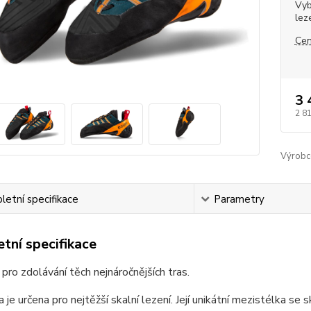
Vyb
lez
Cen
3 
2 8
Výrobc
etní specifikace
Parametry
tní specifikace
pro zdolávání těch nejnáročnějších tras.
 je určena pro nejtěžší skalní lezení. Její unikátní mezistélka se