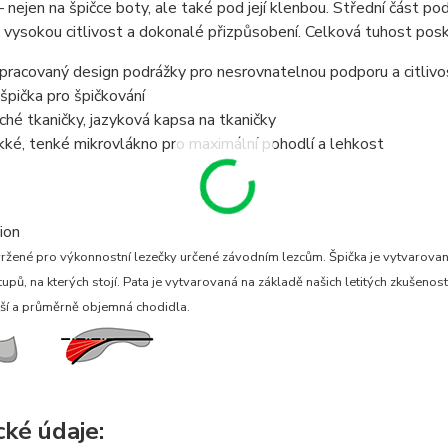
 nejen na špičce boty, ale také pod její klenbou. Střední část po
vysokou citlivost a dokonalé přizpůsobení. Celková tuhost posk
pracovaný design podrážky pro nesrovnatelnou podporu a citlivo
špička pro špičkování
ché tkaničky, jazyková kapsa na tkaničky
ké, tenké mikrovlákno pro maximální pohodlí a lehkost
ion
žené pro výkonnostní lezečky určené závodním lezcům. Špička je vytvarovaná 
upů, na kterých stojí. Pata je vytvarovaná na základě našich letitých zkušenos
žší a průměrně objemná chodidla.
cké údaje: