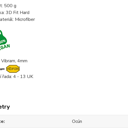
t: 500
g
ka: 3D Fit Hard
ateriál: Microfiber
 Vibram, 4mm
í řada: 4 - 13 UK
etry
ce
Ocún