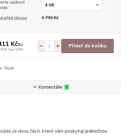
erte velikost
eček
a před slevou
3 790 Kč
411 Kč
/
ks
Přidat do košíku
19 Kč
bez DPH
e:
Ocún
Komentáře
0
 skládá ze dvou částí, které vám poskytují jedinečnou