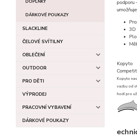
DOPLŇKY
podporu –
umožňuje 
DÁRKOVÉ POUKAZY
Pro
SLACKLINE
3D 
Plo
ČELOVÉ SVÍTILNY
Měk
OBLEČENÍ
Kopyto
OUTDOOR
Competit
Kopyto navr
PRO DĚTI
vazbu od st
VÝPRODEJ
hodí pro u
PRACOVNÍ VYBAVENÍ
DÁRKOVÉ POUKAZY
echni