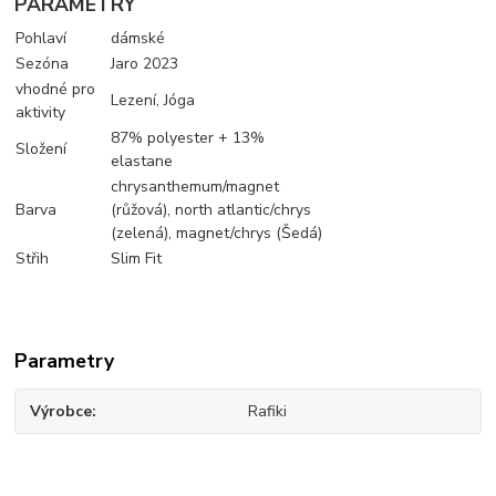
PARAMETRY
Pohlaví
dámské
Sezóna
Jaro 2023
vhodné pro
Lezení, Jóga
aktivity
87% polyester + 13%
Složení
elastane
chrysanthemum/magnet
Barva
(růžová), north atlantic/chrys
(zelená), magnet/chrys (Šedá)
Střih
Slim Fit
Parametry
Výrobce
Rafiki