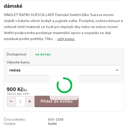
dámské
SINGLET RAFIKI SUESCA LADY Dámské funkční tílko Suesca nesmí
chybět v batohu všech lezkyň a jogínek světa. Prodyšný, rychleschnoucí a
celkově lehčí materiál se hodí pro teplejší dny nebo na indoor lezení.
Vnitřní podprsenka poskytuje maximální oporu a vycpávky se dají
vyndávat podle potřeby. Tílko ...
celý popis
Dostupnost
na dotaz
Vyberte barvu
900 Kč
/
ks
744 Kč
bez DPH
Přidat do košíku
Číslo produktu:
015-2156
Výrobce:
Rafiki