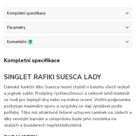
Kompletní specifikace
Parametry
Komentáře
0
Kompletní specifikace
SINGLET RAFIKI SUESCA LADY
Dámské funkční tílko Suesca nesmí chybět v batohu všech lezkyň
a jogínek světa. Prodyšný, rychleschnoucí a celkově lehčí materiál
se hodí pro teplejší dny nebo na indoor lezení. Vnitřní podprsenka
poskytuje maximální oporu a vycpávky se dají vyndávat podle
potřeby. Tílko má atraktivně řešené uchycení ramínek na zádech a
díky veselým barvám a celopotisku bude jeho nositelka na
skalách a boulderech nepřehlédnutelná.