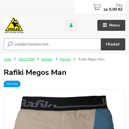
0
ks
za
0,00 Kč
Menu
Hledat
Úvod
OBLEČENÍ
Kalhoty
Pánské
Rafiki Megos Man
Rafiki Megos Man
Novinka