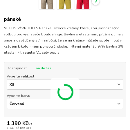
pánské
MEGOS VÝPRODEJ S Pánské lezecké kraťasy, které jsou jednoznačnou
volbou pro vyznavače boulderingu. Bavlna s elastanem, pružná guma v
pase a osvědčený střih zaručují, že se na kraťasy můžete spolehnout v
každém krkolomném pohybu či skoku. Hlavní materiál: 97% bavlna 3%
elastan Fit: regular V...
celý popis
Dostupnost
na dotaz
Vyberte velikost
Vyberte barvu
1 390 Kč
/
ks
1 149 Kč
bez DPH