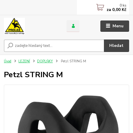
0
ks
za
0,00 Kč
Menu
Hledat
Úvod
LEZENÍ
DOPLŇKY
Petzl STRING M
Petzl STRING M