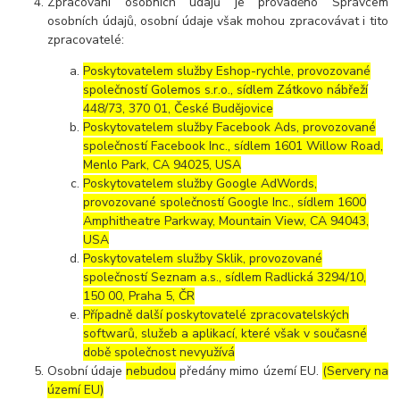
Zpracování osobních údajů je prováděno Správcem
osobních údajů, osobní údaje však mohou zpracovávat i tito
zpracovatelé:
Poskytovatelem služby Eshop-rychle, provozované
společností Golemos s.r.o., sídlem Zátkovo nábřeží
448/73, 370 01, České Budějovice
Poskytovatelem služby Facebook Ads, provozované
společností Facebook Inc., sídlem 1601 Willow Road,
Menlo Park, CA 94025, USA
Poskytovatelem služby Google AdWords,
provozované společností Google Inc., sídlem 1600
Amphitheatre Parkway, Mountain View, CA 94043,
USA
Poskytovatelem služby Sklik, provozované
společností Seznam a.s., sídlem Radlická 3294/10,
150 00, Praha 5, ČR
Případně další poskytovatelé zpracovatelských
softwarů, služeb a aplikací, které však v současné
době společnost nevyužívá
Osobní údaje
nebudou
předány mimo území EU.
(Servery na
území EU)