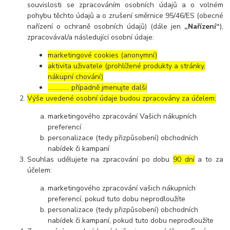
souvislosti se zpracováním osobních údajů a o volném
pohybu těchto údajů a o zrušení směrnice 95/46/ES (obecné
nařízení o ochraně osobních údajů) (dále jen
„Nařízení“
),
zpracovával/a následující osobní údaje:
marketingové cookies (anonymní)
aktivita uživatele (prohlížené produkty a stránky,
nákupní chování)
………….. případně jmenujte další
Výše uvedené osobní údaje budou zpracovány za účelem:
marketingového zpracování Vašich nákupních
preferencí
personalizace (tedy přizpůsobení) obchodních
nabídek či kampaní
Souhlas udělujete na zpracování po dobu
90 dní
a to za
účelem:
marketingového zpracování vašich nákupních
preferencí, pokud tuto dobu neprodloužíte
personalizace (tedy přizpůsobení) obchodních
nabídek či kampaní, pokud tuto dobu neprodloužíte