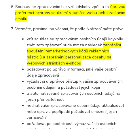
Souhlas se zpracováním lze vzít kdykoliv zpět, a to
úpravou
preferencí ochrany soukromí v patičce webu nebo zasláním
emailu
.
Vezměte, prosíme, na vědomí, že podle Nařízení máte právo:
vzít souhlas se zpracováním osobních údajů kdykoliv
zpět, toto zpětvzetí bude mít za následek
zabránění
spouštění remarketingových kódů reklamních
nástrojů a zabránění personalizace obsahu na
webových stránkách e-shopu
požadovat po Správci informaci, jaké vaše osobní
údaje zpracovává
vyžádat si u Správce přístup k vašim zpracovávaným
osobním údajům a požadovat jejich kopii
u automatizovaně zpracovaných osobních údajů na
jejich přenositelnost
nechat vaše zpracovávané osobní údaje aktualizovat
nebo opravit, popřípadě požadovat omezení jejich
zpracování
požadovat po společnosti výmaz vašich osobních