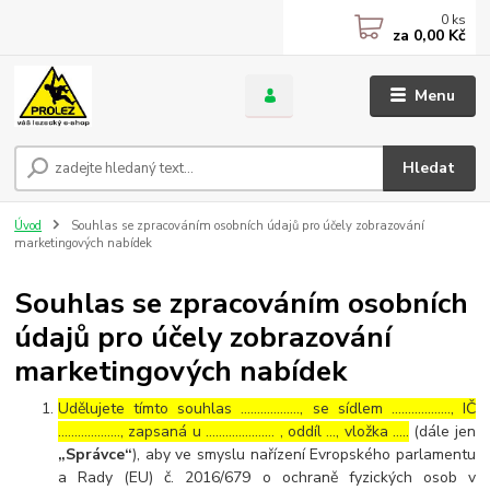
0
ks
za
0,00 Kč
Menu
Hledat
Úvod
Souhlas se zpracováním osobních údajů pro účely zobrazování
marketingových nabídek
Souhlas se zpracováním osobních
údajů pro účely zobrazování
marketingových nabídek
Udělujete tímto souhlas ……………..., se sídlem ………………, IČ
………………., zapsaná u ………………… , oddíl …, vložka …..
(dále jen
„Správce“
), aby ve smyslu nařízení Evropského parlamentu
a Rady (EU) č. 2016/679 o ochraně fyzických osob v