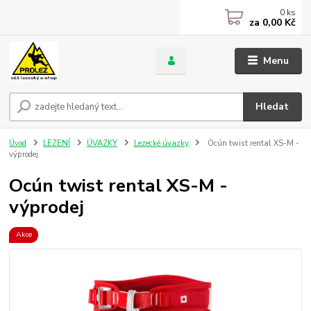
0
ks
za
0,00 Kč
Menu
Hledat
Úvod
LEZENÍ
ÚVAZKY
Lezecké úvazky
Ocún twist rental XS-M -
výprodej
Ocún twist rental XS-M -
výprodej
Akce