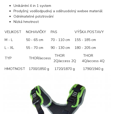
Unikántní 4 in 1 system
Prodyšný, voděodpudivý a oděruodolný webee materiál
Odnímatelné polstrování
Nízká hmotnost
VELIKOST
NOHAVIČKY
PAS
VÝŠKA POSTAVY
M - L
50 - 65 cm
70 - 110 cm
155 - 185 cm
L - XL
55 - 70 cm
90 - 130 cm
180 - 205 cm
THOR
THOR
TYP
THOR/access
2Q/access 2Q
4Q/access 4Q
HMOTNOST
1700/1850 g
1720/1870 g
1790/1940 g