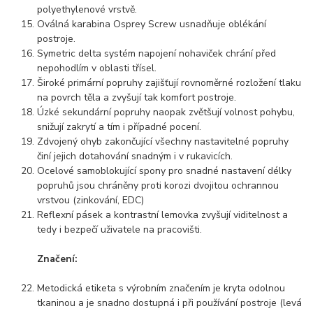
polyethylenové vrstvě.
Oválná karabina Osprey Screw usnadňuje oblékání
postroje.
Symetric delta systém napojení nohaviček chrání před
nepohodlím v oblasti třísel.
Široké primární popruhy zajišťují rovnoměrné rozložení tlaku
na povrch těla a zvyšují tak komfort postroje.
Úzké sekundární popruhy naopak zvětšují volnost pohybu,
snižují zakrytí a tím i případné pocení.
Zdvojený ohyb zakončující všechny nastavitelné popruhy
činí jejich dotahování snadným i v rukavicích.
Ocelové samoblokující spony pro snadné nastavení délky
popruhů jsou chráněny proti korozi dvojitou ochrannou
vrstvou (zinkování, EDC)
Reflexní pásek a kontrastní lemovka zvyšují viditelnost a
tedy i bezpečí uživatele na pracovišti.
Značení:
Metodická etiketa s výrobním značením je kryta odolnou
tkaninou a je snadno dostupná i při používání postroje (levá