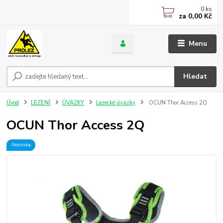
0
ks
za
0,00 Kč
Menu
Hledat
Úvod
LEZENÍ
ÚVAZKY
Lezecké úvazky
OCUN Thor Access 2Q
OCUN Thor Access 2Q
Novinka