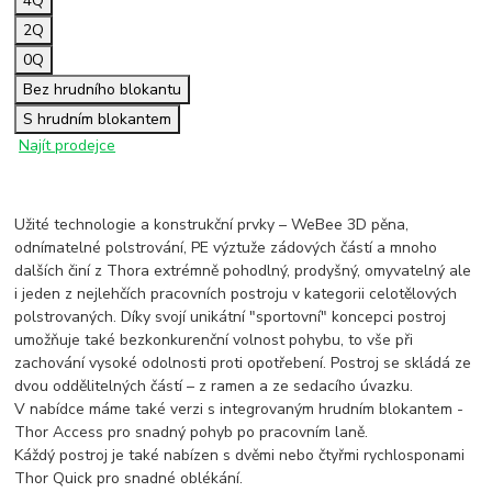
4Q
2Q
0Q
Bez hrudního blokantu
S hrudním blokantem
Najít prodejce
Declaration of conformity
Užité technologie a konstrukční prvky – WeBee 3D pěna,
odnímatelné polstrování, PE výztuže zádových částí a mnoho
dalších činí z Thora extrémně pohodlný, prodyšný, omyvatelný ale
i jeden z nejlehčích pracovních postroju v kategorii celotělových
polstrovaných. Díky svojí unikátní "sportovní" koncepci postroj
umožňuje také bezkonkurenční volnost pohybu, to vše při
zachování vysoké odolnosti proti opotřebení. Postroj se skládá ze
dvou oddělitelných částí – z ramen a ze sedacího úvazku.
V nabídce máme také verzi s integrovaným hrudním blokantem -
Thor Access pro snadný pohyb po pracovním laně.
Káždý postroj je také nabízen s dvěmi nebo čtyřmi rychlosponami
Thor Quick pro snadné oblékání.