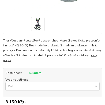
Thor Všestranný celotělový postroj, vhodný pro širokou škálu pracovních
činností. 4Q 2Q 0Q Bez hrudního blokantu S hrudním blokantem Najít
prodejce Declaration of conformity Užité technologie a konstrukční prvky
– WeBee 3D pěna, odnímatelné polstrování, PE výztuže zádovy...
celý
popis
Dostupnost
Skladem
Vyberte velikost
8 150 Kč
/
ks