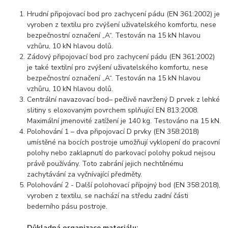
Hrudní připojovací bod pro zachycení pádu (EN 361:2002) je
vyroben z textilu pro zvýšení uživatelského komfortu, nese
bezpečnostní označení „A“. Testován na 15 kN hlavou
vzhůru, 10 kN hlavou dolů.
Zádový připojovací bod pro zachycení pádu (EN 361:2002)
je také textilní pro zvýšení uživatelského komfortu, nese
bezpečnostní označení „A“. Testován na 15 kN hlavou
vzhůru, 10 kN hlavou dolů.
Centrální navazovací bod– pečlivě navržený D prvek z lehké
slitiny s eloxovaným povrchem splňující EN 813:2008.
Maximální jmenovité zatížení je 140 kg. Testováno na 15 kN.
Polohování 1 – dva připojovací D prvky (EN 358:2018)
umístěné na bocích postroje umožňují vyklopení do pracovní
polohy nebo zaklapnutí do parkovací polohy pokud nejsou
právě používány. Toto zabrání jejich nechtěnému
zachytávání za vyčnívající předměty.
Polohování 2 - Další polohovací přípojný bod (EN 358:2018),
vyroben z textilu, se nachází na středu zadní části
bederního pásu postroje.
Důkladná organizace materiálu: