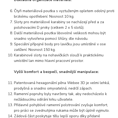
Čtyři materiálová poutka s vyztuženým opletem odolný proti
brzkému opotřebení. Nosnost 10 kg.
Sloty pro materiálové karabiny se nacházejí před a za
polohovacími D prvky (celkem 2 x 5 slotů).
Další materiálová poutka libovolné velikosti mohou být
snadno vytvořena pomocí šňůry, dle návodu.
Speciální přípojné body pro lavičku jsou umístěné v ose
zatížení. Nosnost 150 kg.
Karabinové sloty na nohavičkách slouží k praktickému
umístění lan mimo hlavní pracovní prostor.
Vyšší komfort a bezpečí, snadnější manipulace:
Patentovaná hexagonální pěna Webee 3D je velmi lehká,
prodyšná a snadno omyvatelná, nedrží zápach.
Ramenní popruhy byly navrženy tak, aby nedocházelo k
nežádoucímu odírání krku uživatele.
Přídavné pohyblivé ramenní polstrování zvyšuje komfort,
pro práci se zvednutýma rukama může být úplně vyjmuto.
Zádová část poskytuje tělu lepší oporu díky přidané