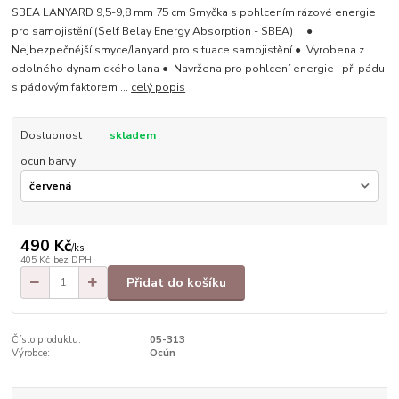
SBEA LANYARD 9,5-9,8 mm 75 cm Smyčka s pohlcením rázové energie
pro samojistění (Self Belay Energy Absorption - SBEA) ●
Nejbezpečnější smyce/lanyard pro situace samojistění ● Vyrobena z
odolného dynamického lana ● Navržena pro pohlcení energie i při pádu
s pádovým faktorem ...
celý popis
Dostupnost
skladem
ocun barvy
490 Kč
/
ks
405 Kč
bez DPH
Přidat do košíku
Číslo produktu:
05-313
Výrobce:
Ocún