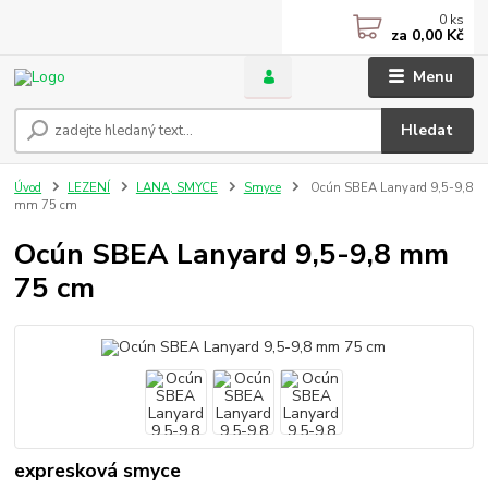
0
ks
za
0,00 Kč
Menu
Hledat
Úvod
LEZENÍ
LANA, SMYCE
Smyce
Ocún SBEA Lanyard 9,5-9,8
mm 75 cm
Ocún SBEA Lanyard 9,5-9,8 mm
75 cm
expresková smyce