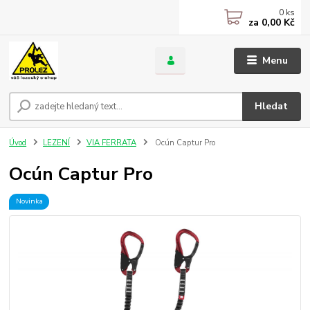
0
ks
za
0,00 Kč
Menu
Hledat
Úvod
LEZENÍ
VIA FERRATA
Ocún Captur Pro
Ocún Captur Pro
Novinka