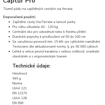
Captur Pro
Tlumič pádu na zajištěných cestách via ferrata
Doporučené použití:
Zajištěné cesty Via Ferrata a lanové parky
Pro váhu uživatele 40 - 120 kg
Centrální oko pro odsednutí nebo k fixnímu jištění
Elastické popruhy k prodloužení od 50 do 100 cm
Se zaručenou pevností min. 15 kN i po cyklickém namáhání.
Testovano dle aktualizované normy, tj. po 50 000 cyklech.
Lehká a velice pevná karabina s velkou světlostí, snadným
otevíráním a s ergonomickým tvarem
Technické údaje:
Hmotnost
545
g
Norma
UIAA 121
EN 12275
UIAA 128
EN 958