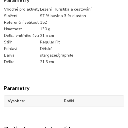
Parametry
Vhodné pro aktivity
Lezení, Turistika a cestování
Složení
97 % bavlna 3 % elastan
Referenční velikost
152
Hmotnost
130 g
Délka vnitřního švu
21.5 cm
Střih
Regular Fit
Pohlaví
Dětské
Barva
stargazer/graphite
Délka
21.5 cm
Parametry
Výrobce
Rafiki