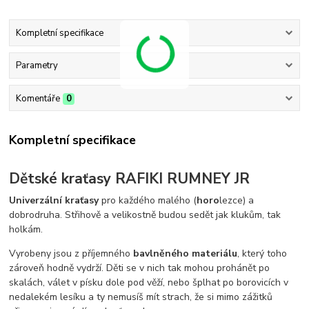
Kompletní specifikace
Parametry
Komentáře
0
Kompletní specifikace
Dětské kraťasy RAFIKI RUMNEY JR
Univerzální kraťasy
pro každého malého (
horo
lezce) a
dobrodruha. Střihově a velikostně budou sedět jak klukům, tak
holkám.
Vyrobeny jsou z příjemného
bavlněného materiálu
, který toho
zároveň hodně vydrží. Děti se v nich tak mohou prohánět po
skalách, válet v písku dole pod věží, nebo šplhat po borovicích v
nedalekém lesíku a ty nemusíš mít strach, že si mimo zážitků