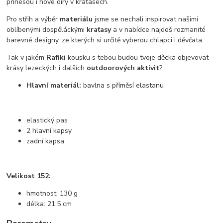
přinesou i nové díry v kraťasech.
Pro střih a výběr
materiálu
jsme se nechali inspirovat našimi
oblíbenými dospěláckými
kraťasy
a v nabídce najdeš rozmanité
barevné designy, ze kterých si určitě vyberou chlapci i děvčata.
Tak v jakém
Rafiki
kousku s tebou budou tvoje děcka objevovat
krásy lezeckých i dalších
outdoorových aktivit
?
Hlavní materiál:
bavlna s příměsí elastanu
elastický pas
2 hlavní kapsy
zadní kapsa
Velikost 152:
hmotnost: 130 g
délka: 21,5 cm