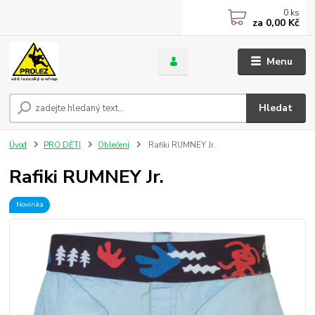
0
ks
za
0,00 Kč
Menu
Hledat
Úvod
PRO DĚTI
Oblečení
Rafiki RUMNEY Jr.
Rafiki RUMNEY Jr.
Novinka