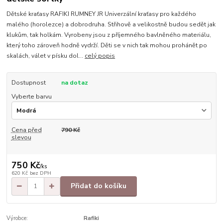
Dětské kraťasy RAFIKI RUMNEY JR Univerzální kraťasy pro každého
malého (horolezce) a dobrodruha. Střihově a velikostně budou sedět jak
klukům, tak holkám. Vyrobeny jsou z příjemného bavlněného materiálu,
který toho zároveň hodně vydrží. Děti se v nich tak mohou prohánět po
skalách, válet v písku dol...
celý popis
Dostupnost
na dotaz
Vyberte barvu
Cena před
790 Kč
slevou
750 Kč
/
ks
620 Kč
bez DPH
Přidat do košíku
Výrobce:
Rafiki