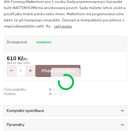
Alb Forming Matterhorn pro 1 osobu Sada pojmenovaná po švýcarské
hoře MATTERHORN má anodizovaný povrch. Sadu můžete lehce složit a
použít jako hlubší pánev nebo hrnec. Matterhorn má pogumovaná ucha,
takže se při manipulaci nespálíte. Zároveň je kompatibilní pro přenos s
nejprodávanějšími vařiči. Ro...
celý popis
Dostupnost
skladem
610 Kč
/
ks
504 Kč
bez DPH
Přidat do košíku
Číslo produktu:
016-203
Výrobce:
ALB CZK
Kompletní specifikace
Parametry