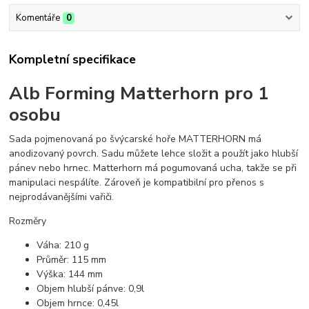
Komentáře
0
Kompletní specifikace
Alb Forming Matterhorn pro 1
osobu
Sada pojmenovaná po švýcarské hoře MATTERHORN má
anodizovaný povrch. Sadu můžete lehce složit a použít jako hlubší
pánev nebo hrnec. Matterhorn má pogumovaná ucha, takže se při
manipulaci nespálíte. Zároveň je kompatibilní pro přenos s
nejprodávanějšími vařiči.
Rozměry
Váha: 210 g
Průměr: 115 mm
Výška: 144 mm
Objem hlubší pánve: 0,9l
Objem hrnce: 0,45l