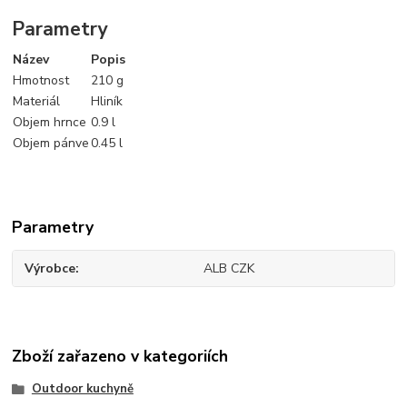
Parametry
Název
Popis
Hmotnost
210 g
Materiál
Hliník
Objem hrnce
0.9 l
Objem pánve
0.45 l
Parametry
Výrobce
ALB CZK
Zboží zařazeno v kategoriích
Outdoor kuchyně