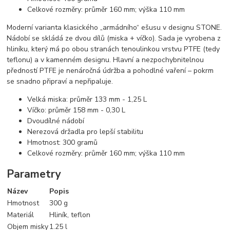
Celkové rozměry: průměr 160 mm; výška 110 mm
Moderní varianta klasického „armádního“ ešusu v designu STONE.
Nádobí se skládá ze dvou dílů (miska + víčko). Sada je vyrobena z
hliníku, který má po obou stranách tenoulinkou vrstvu PTFE (tedy
teflonu) a v kamenném designu. Hlavní a nezpochybnitelnou
předností PTFE je nenáročná údržba a pohodlné vaření – pokrm
se snadno připraví a nepřipaluje.
Velká miska: průměr 133 mm - 1,25 L
Víčko: průměr 158 mm - 0,30 L
Dvoudílné nádobí
Nerezová držadla pro lepší stabilitu
Hmotnost: 300 gramů
Celkové rozměry: průměr 160 mm; výška 110 mm
Parametry
Název
Popis
Hmotnost
300 g
Materiál
Hliník, teflon
Objem misky
1.25 l