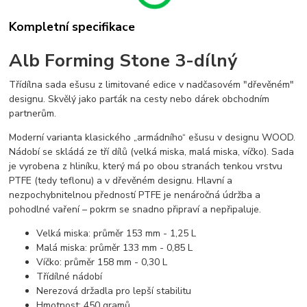
Kompletní specifikace
Alb Forming Stone 3-dílný
Třídílna sada ešusu z limitované edice v nadčasovém "dřevěném"
designu. Skvělý jako parťák na cesty nebo dárek obchodním
partnerům.
Moderní varianta klasického „armádního“ ešusu v designu WOOD.
Nádobí se skládá ze tří dílů (velká miska, malá miska, víčko). Sada
je vyrobena z hliníku, který má po obou stranách tenkou vrstvu
PTFE (tedy teflonu) a v dřevěném designu. Hlavní a
nezpochybnitelnou předností PTFE je nenáročná údržba a
pohodlné vaření – pokrm se snadno připraví a nepřipaluje.
Velká miska: průměr 153 mm - 1,25 L
Malá miska: průměr 133 mm - 0,85 L
Víčko: průměr 158 mm - 0,30 L
Třídílné nádobí
Nerezová držadla pro lepší stabilitu
Hmotnost: 450 gramů