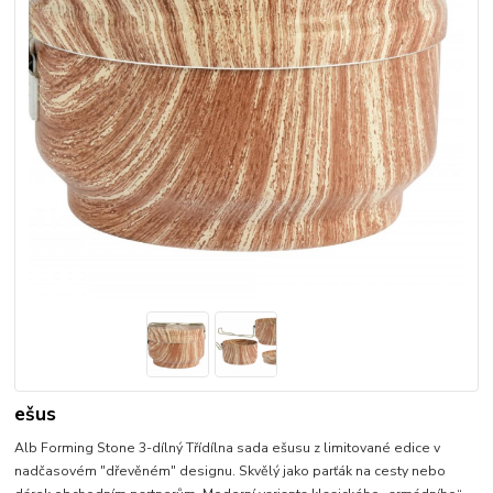
ešus
Alb Forming Stone 3-dílný Třídílna sada ešusu z limitované edice v
nadčasovém "dřevěném" designu. Skvělý jako parťák na cesty nebo