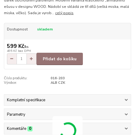
dárek obchodním partnerům. Moderní varianta klasického „armádního“
ešusu v designu WOOD. Nádobí se skládá ze tří dílů (velká miska, malá
miska, víčko). Sada je vyrob...
celý popis
Dostupnost
skladem
599 Kč
/
ks
495 Kč
bez DPH
Přidat do košíku
Číslo produktu:
016-203
Výrobce:
ALB CZK
Kompletní specifikace
Parametry
Komentáře
0