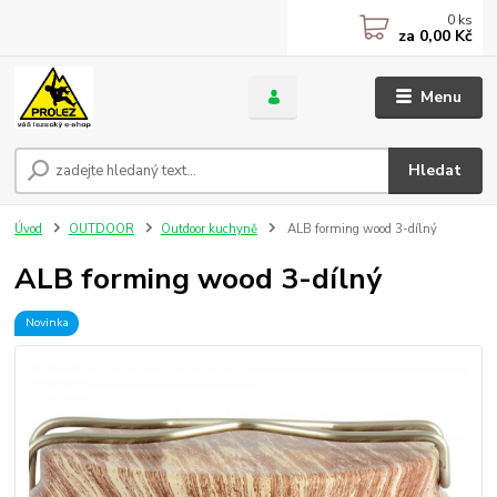
0
ks
za
0,00 Kč
Menu
Hledat
Úvod
OUTDOOR
Outdoor kuchyně
ALB forming wood 3-dílný
ALB forming wood 3-dílný
Novinka