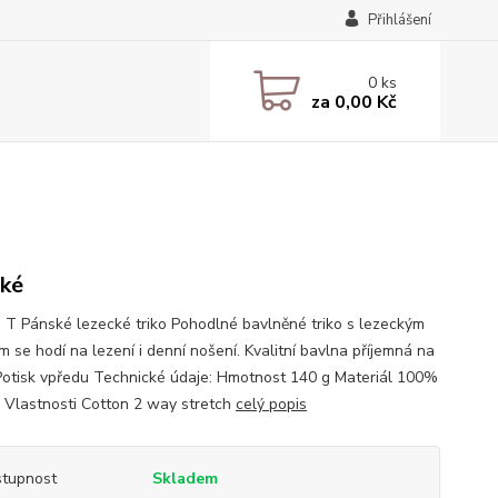
Přihlášení
0
ks
za
0,00 Kč
ké
 T Pánské lezecké triko Pohodlné bavlněné triko s lezeckým
m se hodí na lezení i denní nošení. Kvalitní bavlna příjemná na
otisk vpředu Technické údaje: Hmotnost 140 g Materiál 100%
 Vlastnosti Cotton 2 way stretch
celý popis
tupnost
Skladem