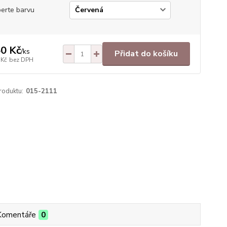
erte barvu
0 Kč
/
ks
Přidat do košíku
 Kč
bez DPH
roduktu:
015-2111
Komentáře
0