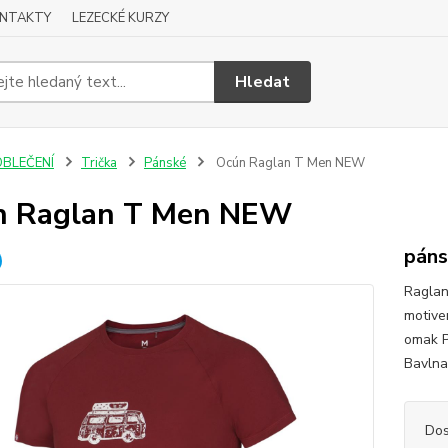
NTAKTY
LEZECKÉ KURZY
Hledat
OBLEČENÍ
Trička
Pánské
Ocún Raglan T Men NEW
n Raglan T Men NEW
páns
Raglan
motive
omak P
Bavlna
Dos