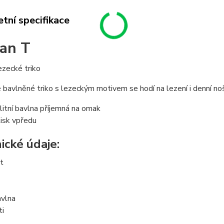
tní specifikace
an T
ezecké triko
bavlněné triko s lezeckým motivem se hodí na lezení i denní noš
litní bavlna příjemná na omak
isk vpředu
ické údaje:
t
vlna
ti