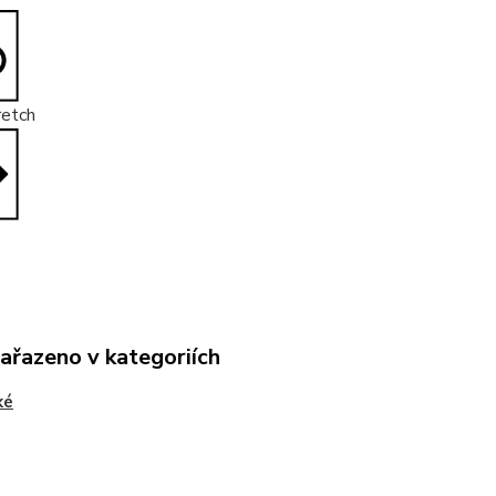
retch
zařazeno v kategoriích
ké