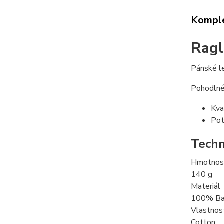
Komple
Ragl
Pánské l
Pohodlné 
Kva
Pot
Techn
Hmotnos
140
g
Materiál
100% Ba
Vlastnos
Cotton