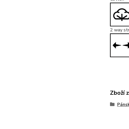
2 way st
Zboží 
Páns