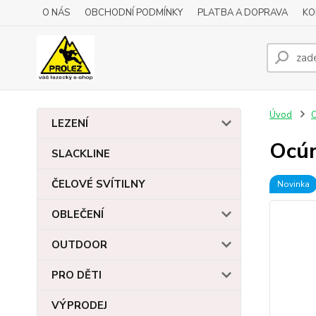
O NÁS
OBCHODNÍ PODMÍNKY
PLATBA A DOPRAVA
KO
Úvod
LEZENÍ
Ocú
SLACKLINE
ČELOVÉ SVÍTILNY
Novinka
OBLEČENÍ
OUTDOOR
PRO DĚTI
VÝPRODEJ