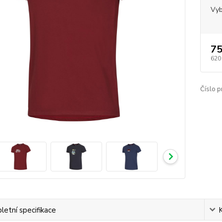
Vyb
75
620
Číslo p
etní specifikace