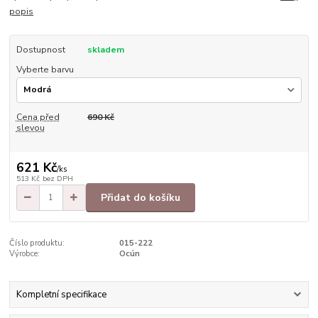
popis
Dostupnost
skladem
Vyberte barvu
Cena před
690 Kč
slevou
621 Kč
/
ks
513 Kč
bez DPH
Přidat do košíku
Číslo produktu:
015-222
Výrobce:
Ocún
Kompletní specifikace