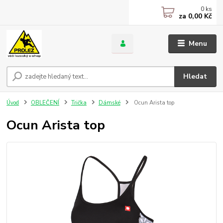
0
ks
za
0,00 Kč
Menu
Hledat
Úvod
OBLEČENÍ
Trička
Dámské
Ocun Arista top
Ocun Arista top