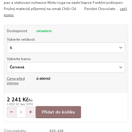
pas a stahovací nohavice Motiv loga na zadní kapse Funkční poklopec
Pružný materiál příjemný na omak Chilli Oil Peridot Chocolate ...
celý
popis
Dostupnost
skladem
Vyberte velikost
Vyberte barvu
Cena před
2 490 Kč
slevou
2 241 Kč
/
ks
1 852 Kč
bez DPH
Přidat do košíku
Číslo produktu:
015-218