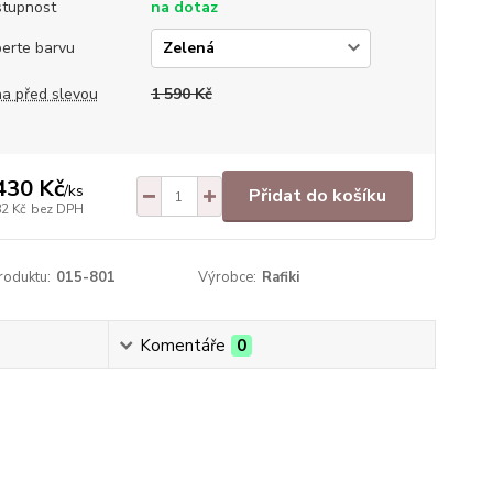
tupnost
na dotaz
erte barvu
a před slevou
1 590 Kč
430 Kč
/
ks
Přidat do košíku
82 Kč
bez DPH
roduktu:
015-801
Výrobce:
Rafiki
Komentáře
0