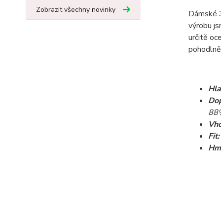
Zobrazit všechny novinky
Dámské 3/
výrobu js
určitě oc
pohodlně 
Hla
Do
88%
Vho
Fit:
Hm