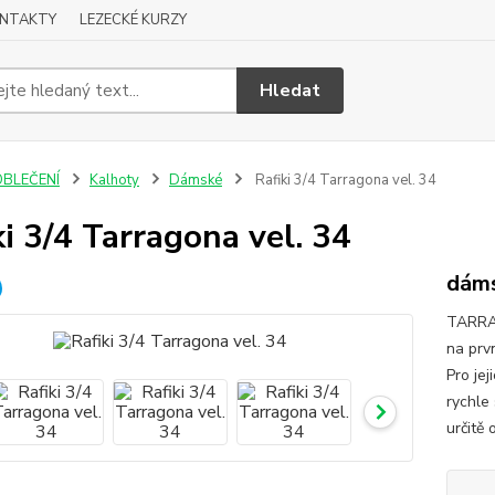
NTAKTY
LEZECKÉ KURZY
Hledat
OBLEČENÍ
Kalhoty
Dámské
Rafiki 3/4 Tarragona vel. 34
ki 3/4 Tarragona vel. 34
dám
TARRAG
na prvn
Pro jej
rychle
určitě 