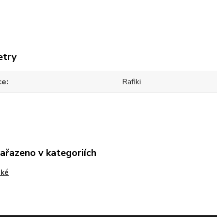
etry
ce
Rafiki
zařazeno v kategoriích
ké