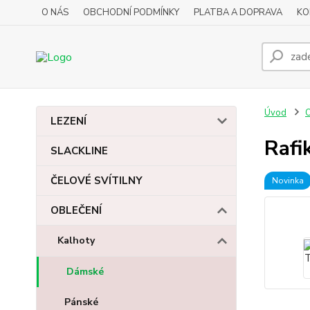
O NÁS
OBCHODNÍ PODMÍNKY
PLATBA A DOPRAVA
KO
Úvod
LEZENÍ
Rafi
SLACKLINE
ČELOVÉ SVÍTILNY
Novinka
OBLEČENÍ
Kalhoty
Dámské
Pánské