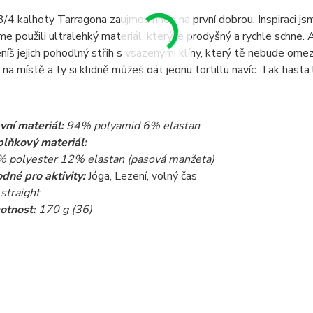
4 kalhoty Tarragona zaujmou hned na první dobrou. Inspiraci jsme
me použili ultralehký materiál, který je prodyšný a rychle schne. 
eníš jejich pohodlný střih s vsazenými klíny, který tě nebude omez
na místě a ty si klidně můžeš dát jednu tortillu navíc. Tak hasta l
vní materiál:
94% polyamid 6% elastan
plňkový
materiál:
 polyester 12% elastan (pasová manžeta)
dné pro aktivity:
Jóga, Lezení, volný čas
straight
otnost:
170 g (36)