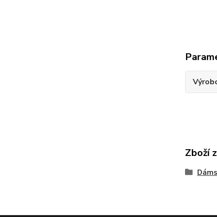
Param
Výrob
Zboží 
Dáms