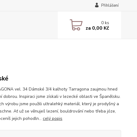
Přihlášení
0
ks
za
0,00 Kč
ské
ONA vel. 34 Dámské 3/4 kalhoty Tarragona zaujmou hned
í dobrou. Inspiraci jsme získali v lezecké oblasti ve Španělsku.
ich výrobu jsme použili ultralehký materiál, který je prodyšný a
 schne. Ať už se věnuješ lezení, bouldrování nebo třeba józe,
oceníš jejich pohodln...
celý popis