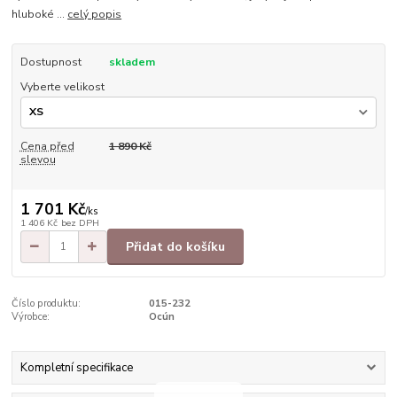
hluboké ...
celý popis
Dostupnost
skladem
Vyberte velikost
Cena před
1 890 Kč
slevou
1 701 Kč
/
ks
1 406 Kč
bez DPH
Přidat do košíku
Číslo produktu:
015-232
Výrobce:
Ocún
Kompletní specifikace