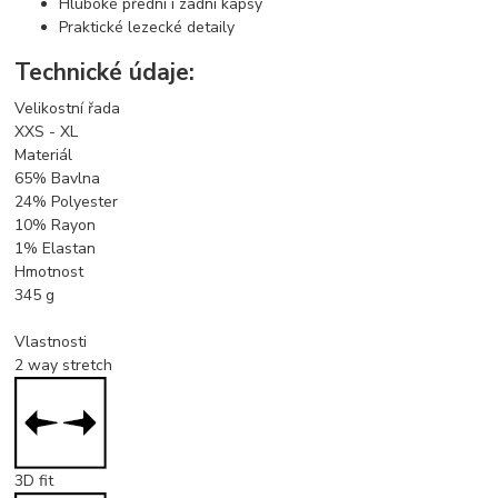
Hluboké přední i zadní kapsy
Praktické lezecké detaily
Technické údaje:
Velikostní řada
XXS - XL
Materiál
65% Bavlna
24% Polyester
10% Rayon
1% Elastan
Hmotnost
345
g
Vlastnosti
2 way stretch
3D fit