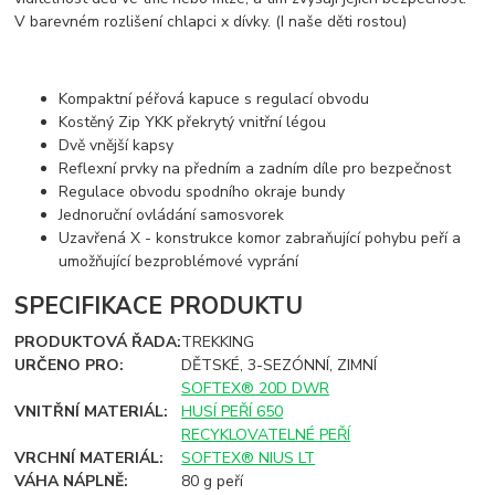
V barevném rozlišení chlapci x dívky. (I naše děti rostou)
Kompaktní péřová kapuce s regulací obvodu
Kostěný Zip YKK překrytý vnitřní légou
Dvě vnější kapsy
Reflexní prvky na předním a zadním díle pro bezpečnost
Regulace obvodu spodního okraje bundy
Jednoruční ovládání samosvorek
Uzavřená X - konstrukce komor zabraňující pohybu peří a
umožňující bezproblémové vyprání
SPECIFIKACE PRODUKTU
PRODUKTOVÁ ŘADA:
TREKKING
URČENO PRO:
DĚTSKÉ, 3-SEZÓNNÍ, ZIMNÍ
SOFTEX® 20D DWR
VNITŘNÍ MATERIÁL:
HUSÍ PEŘÍ 650
RECYKLOVATELNÉ PEŘÍ
VRCHNÍ MATERIÁL:
SOFTEX® NIUS LT
VÁHA NÁPLNĚ:
80 g peří