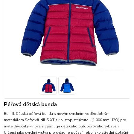
Péřová dětská bunda
Buni II. Dětská péřová bunda s novým svrchním voděodolným
materiálem Softex® NIUS XT s rip-stop strukturou (1.000 mm H2O) pro
malé divočáky – nová a vyšší liga dětského outdoorového vybavení.
Určená jako svrchní vrstva pro chladné počasí nebo jako střední izolační