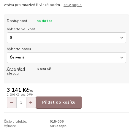
vrstva pro mrazivé či vlhké podm...
celý popis
Dostupnost
na dotaz
Vyberte velikost
Vyberte barvu
Cena před
3 490 Kč
slevou
3 141 Kč
/
ks
2 596 Kč
bez DPH
Přidat do košíku
Číslo produktu:
015-006
Výrobce:
Sir Joseph