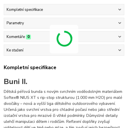
Kompletní specifikace
Parametry
Komentáře
0
Ke stažení
Kompletní specifikace
Buni II.
Dětská péřová bunda s novým svrchním voděodolným materiálem
Softex® NIUS XT s rip-stop strukturou (1.000 mm H2O) pro malé
divočáky – nová a vyšší liga dětského outdoorového vybavení.
Určená jako svrchní vrstva pro chladné počasí nebo jako střední
izolační vrstva pro mrazivé či vlhké podmínky. Důmyslné detaily
ulehčí manipulaci dětem i rodičům. Reflexní doplňky zvyšují
viditelnost dětí ve tmě nebo mlze, a tím zvyšují jejich bezpečnost.