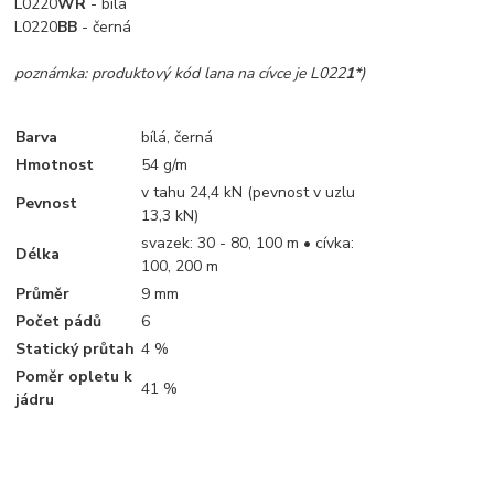
L0220
WR
- bílá
L0220
BB
- černá
poznámka: produktový kód lana na cívce je L022
1
*)
Barva
bílá, černá
Hmotnost
54 g/m
v tahu 24,4 kN (pevnost v uzlu
Pevnost
13,3 kN)
svazek: 30 - 80, 100 m • cívka:
Délka
100, 200 m
Průměr
9 mm
Počet pádů
6
Statický průtah
4 %
Poměr opletu k
41 %
jádru