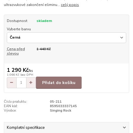
ultrazvukové zakončení eliminu...
celý popis
Dostupnost
skladem
Vyberte barvu
Cena před
1 440 Kč
slevou
1 290 Kč
/
ks
1 066 Kč
bez DPH
Přidat do košíku
Číslo produktu:
05-211
EAN kód:
8595033337145
Výrobce:
Singing Rock
Kompletní specifikace