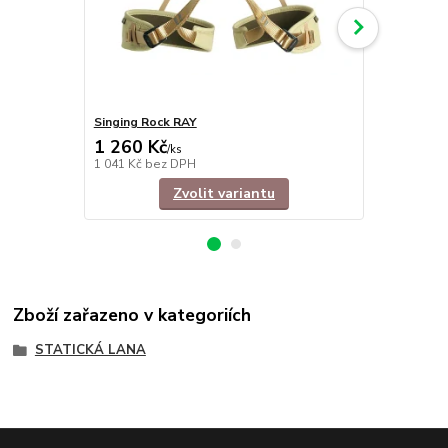
Singing Rock RAY
Singing Roc
1 260 Kč
1 098 Kč
/
ks
1 041 Kč
bez DPH
907 Kč
bez 
Zvolit variantu
Zboží zařazeno v kategoriích
STATICKÁ LANA