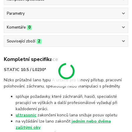
Parametry
Komentáře
0
Související zboží
2
Kompletní specifikace
STATIC 10.5 / L0230*
Nízko průtažné lano typu A určené pro lanový přístup, pracovní
polohování, záchranu, speleologii nebo manipulaci s předměty.
splňuje požadavky, které záchranáři, hasiči, specialisté
pracující ve výškách a další profesionálové vyžadují při
každodenní práci.
ultrasonic
zakončení konců lana snižuje posuv opletu
na vyžádání lze lano zakončit
jedním nebo dvěma
zašitými oky