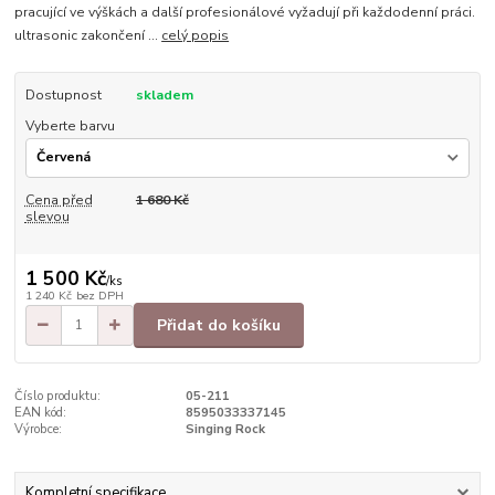
pracující ve výškách a další profesionálové vyžadují při každodenní práci.
ultrasonic zakončení ...
celý popis
Dostupnost
skladem
Vyberte barvu
Cena před
1 680 Kč
slevou
1 500 Kč
/
ks
1 240 Kč
bez DPH
Přidat do košíku
Číslo produktu:
05-211
EAN kód:
8595033337145
Výrobce:
Singing Rock
Kompletní specifikace