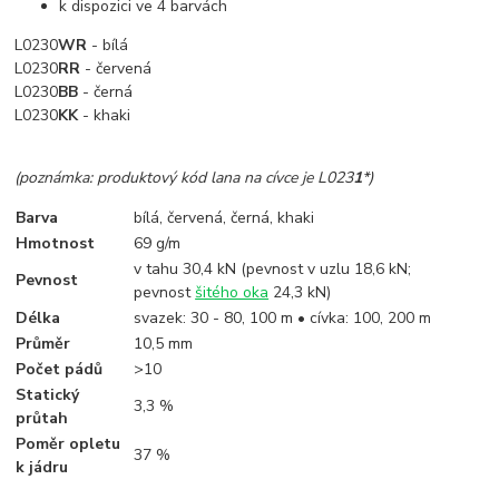
k dispozici ve 4 barvách
L0230
WR
- bílá
L0230
RR
- červená
L0230
BB
- černá
L0230
KK
- khaki
(poznámka: produktový kód lana na cívce je L023
1
*)
Barva
bílá, červená, černá, khaki
Hmotnost
69 g/m
v tahu 30,4 kN (pevnost v uzlu 18,6 kN;
Pevnost
pevnost
šitého oka
24,3 kN)
Délka
svazek: 30 - 80, 100 m • cívka: 100, 200 m
Průměr
10,5 mm
Počet pádů
>10
Statický
3,3 %
průtah
Poměr opletu
37 %
k jádru