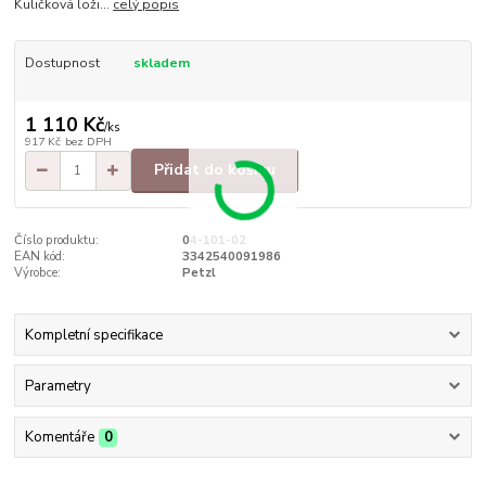
Kuličková loži...
celý popis
Dostupnost
skladem
1 110 Kč
/
ks
917 Kč
bez DPH
Přidat do košíku
Číslo produktu:
04-101-02
EAN kód:
3342540091986
Výrobce:
Petzl
Kompletní specifikace
Parametry
Komentáře
0