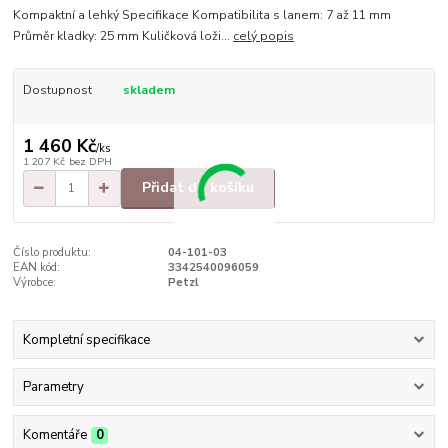
Kompaktní a lehký Specifikace Kompatibilita s lanem: 7 až 11 mm
Průměr kladky: 25 mm Kuličková loži...
celý popis
Dostupnost
skladem
1 460 Kč
/
ks
1 207 Kč
bez DPH
Přidat do košíku
Číslo produktu:
04-101-03
EAN kód:
3342540096059
Výrobce:
Petzl
Kompletní specifikace
Parametry
Komentáře
0