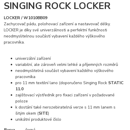
SINGING ROCK LOCKER
LOCKER / W1010BB09
Zachycovač pádu, polohovací zařízení a nastavovač délky.
LOCKER je díky své univerzálnosti a perfektní funkčnosti
neodmyslitelnou součástí vybavení každého výškového
pracovníka.
univerzální zařízení
variabilní, ale zároveň velmi lehké a příjemných rozměrů
neodmyslitelná součást vybavení každého výškového
pracovníka
pro 11 mm textilní lano (doporučeno Singing Rock
STATIC
11.0
zajišťovací výstředník pro fixaci zařízení v požadované
poloze
k dostání také nerozebiratelná verze s 11 mm lanem s
šitým okem (
SITE
)
unikátní produktové číslo
Barva
černá