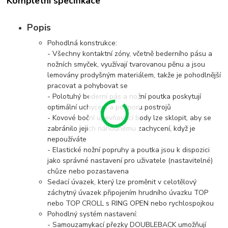
Kompletní specifikace
Popis
Pohodlná konstrukce:
- Všechny kontaktní zóny, včetně bederního pásu a
nožních smyček, využívají tvarovanou pěnu a jsou
lemovány prodyšným materiálem, takže je pohodlnější
pracovat a pohybovat se
- Polotuhý bederní pás a nožní poutka poskytují
optimální uchycení a podporu postrojů
- Kovové boční upevňovací body lze sklopit, aby se
zabránilo jejich náhodnému zachycení, když je
nepoužíváte
- Elastické nožní popruhy a poutka jsou k dispozici
jako správné nastavení pro uživatele (nastavitelné)
chůze nebo pozastavena
Sedací úvazek, který lze proměnit v celotělový
záchytný úvazek připojením hrudního úvazku TOP
nebo TOP CROLL s RING OPEN nebo rychlospojkou
Pohodlný systém nastavení:
- Samouzamykací přezky DOUBLEBACK umožňují