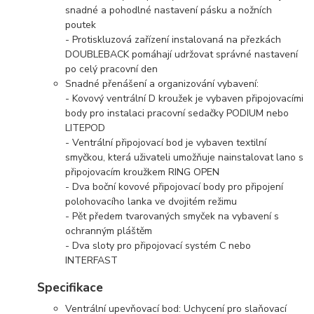
snadné a pohodlné nastavení pásku a nožních
poutek
- Protiskluzová zařízení instalovaná na přezkách
DOUBLEBACK pomáhají udržovat správné nastavení
po celý pracovní den
Snadné přenášení a organizování vybavení:
- Kovový ventrální D kroužek je vybaven připojovacími
body pro instalaci pracovní sedačky PODIUM nebo
LITEPOD
- Ventrální připojovací bod je vybaven textilní
smyčkou, která uživateli umožňuje nainstalovat lano s
připojovacím kroužkem RING OPEN
- Dva boční kovové připojovací body pro připojení
polohovacího lanka ve dvojitém režimu
- Pět předem tvarovaných smyček na vybavení s
ochranným pláštěm
- Dva sloty pro připojovací systém C nebo
INTERFAST
Specifikace
Ventrální upevňovací bod: Uchycení pro slaňovací