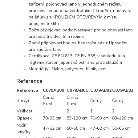
zařízení, polohovací lano v jednoduchém režimu,
pracovní sedadlo na ventrálním D kroužku; nástavec
na šňůrku s KROUŽKEM OTEVŘENÝM k místu
připojení textilu
Boční připojovací body: Nástavec pro polohovací lano
pro použití v dvojitém režimu
Zadní připojovací bod na bederním pásu: Upevnění
pro zádržné lano
Certifikace: CE EN 813, CE EN 358, v souladu à la
réglementation japonská ochrana proti skluzům
Materiál(y): Nylon, polyester, hliník, ocel
Reference
Reference
C079AB00
C079AB01
C079AB02
C079AB03
Černá,
Černá,
Barvy)
Černý
Černý
žlutá
žlutá
Velikost
1
2
1
2
Opasek
70-93 cm
83-120 cm
70-93 cm
83-120 cm
Nožní
47-62 cm
50-65 cm
47-62 cm
50-65 cm
smyčky