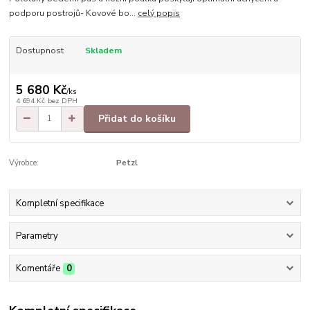
podporu postrojů- Kovové bo...
celý popis
Dostupnost
Skladem
5 680 Kč
/
ks
4 694 Kč
bez DPH
Přidat do košíku
Výrobce:
Petzl
Kompletní specifikace
Parametry
Komentáře
0