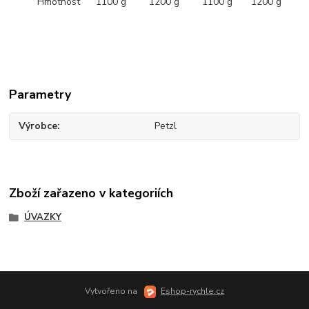
Hmotnost
1100 g
1200 g
1100 g
1200 g
Parametry
Výrobce
Petzl
Zboží zařazeno v kategoriích
ÚVAZKY
Vytvořeno na
Eshop-rychle.cz