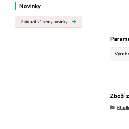
Novinky
Zobrazit všechny novinky
Param
Výrob
Zboží 
Klad