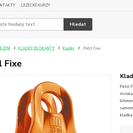
NTAKTY
LEZECKÉ KURZY
Hledat
EZENÍ
KLADKY, BLOKANTY
Kladky
Petzl Fixe
l Fixe
Klad
Petzl 
instal
břemen
samoma
kladka