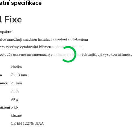
tní specifikace
l Fixe
ompaktní
nice umožňují snadnou instalaci a spojení s blokantem
 pro systémy vytahování břemen a přesměrování lan
 kotouče usazené na samomazných kluzných ložiskách zajišťují vysokou účinnost
kladka
na
7 - 13 mm
ouče
21 mm
71 %
90 g
tížení
5 kN
kluzné
CE EN 12278/UIAA