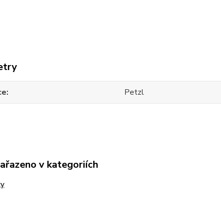
etry
ce
Petzl
zařazeno v kategoriích
ky