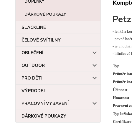
DOPLŇKY
Komple
DÁRKOVÉ POUKAZY
Petz
SLACKLINE
- lehká a k
- pevné boč
ČELOVÉ SVÍTILNY
- je vhodná
OBLEČENÍ
- hliníkové
OUTDOOR
Typ
Průměr la
PRO DĚTI
Průměr kot
Účinnost
VÝPRODEJ
Hmotnost
PRACOVNÍ VYBAVENÍ
Pracovní za
Typ ložiska
DÁRKOVÉ POUKAZY
Certifikace