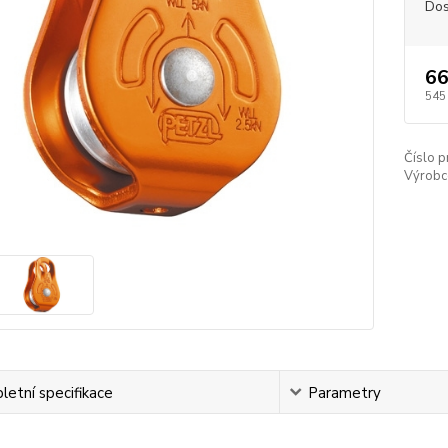
Dos
66
545
Číslo p
Výrobc
etní specifikace
Parametry