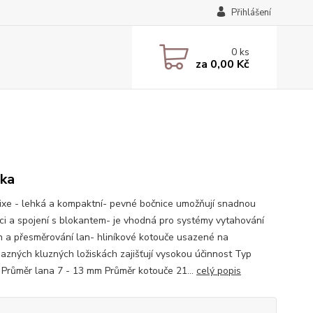
Přihlášení
0
ks
za
0,00 Kč
ka
Fixe - lehká a kompaktní- pevné bočnice umožňují snadnou
aci a spojení s blokantem- je vhodná pro systémy vytahování
 a přesměrování lan- hliníkové kotouče usazené na
zných kluzných ložiskách zajišťují vysokou účinnost Typ
 Průměr lana 7 - 13 mm Průměr kotouče 21...
celý popis