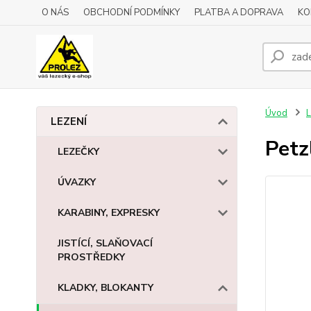
O NÁS
OBCHODNÍ PODMÍNKY
PLATBA A DOPRAVA
KO
Úvod
L
LEZENÍ
Petz
LEZEČKY
ÚVAZKY
KARABINY, EXPRESKY
JISTÍCÍ, SLAŇOVACÍ
PROSTŘEDKY
KLADKY, BLOKANTY