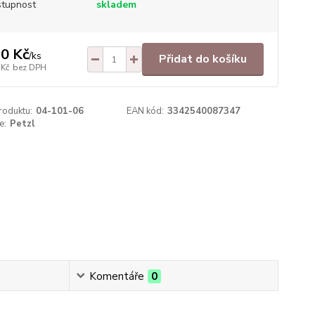
tupnost
skladem
0 Kč
/
ks
Přidat do košíku
 Kč
bez DPH
roduktu:
04-101-06
EAN kód:
3342540087347
e:
Petzl
Komentáře
0