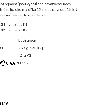
ozřejmostí jsou vyztužené navazovací body
lné jisticí oko má šířku 12 mm a pevnost 15 kN
írat můžeš ze dvou velikostí
X
01
- velikost K1
X
02
- velikost K2
bath green
st
283 g [vel. K2]
t
K1 a K2
9
EN 12277
etry