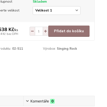
tupnost
Skladem
erte velikost
638 Kč
/
ks
Přidat do košíku
54 Kč
bez DPH
roduktu:
02-511
Výrobce:
Singing Rock
Komentáře
0