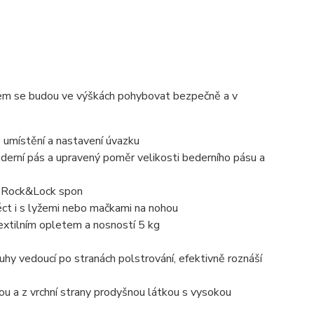
kem se budou ve výškách pohybovat bezpečně a v
é umístění a nastavení úvazku
erní pás a upravený poměr velikosti bederního pásu a
h Rock&Lock spon
éct i s lyžemi nebo mačkami na nohou
textilním opletem a nosností 5 kg
hy vedoucí po stranách polstrování, efektivně roznáší
nou a z vrchní strany prodyšnou látkou s vysokou