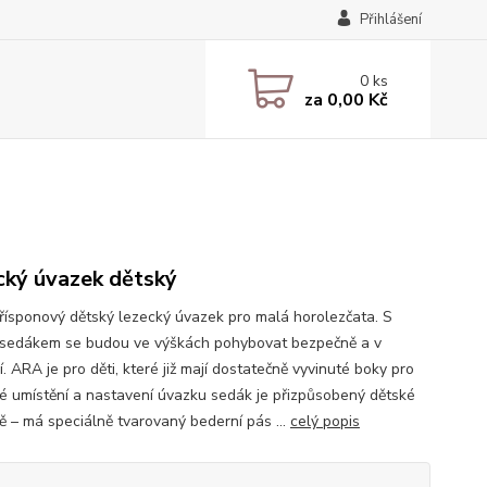
Přihlášení
0
ks
za
0,00 Kč
cký úvazek dětský
ísponový dětský lezecký úvazek pro malá horolezčata. S
 sedákem se budou ve výškách pohybovat bezpečně a v
. ARA je pro děti, které již mají dostatečně vyvinuté boky pro
é umístění a nastavení úvazku sedák je přizpůsobený dětské
ě – má speciálně tvarovaný bederní pás ...
celý popis