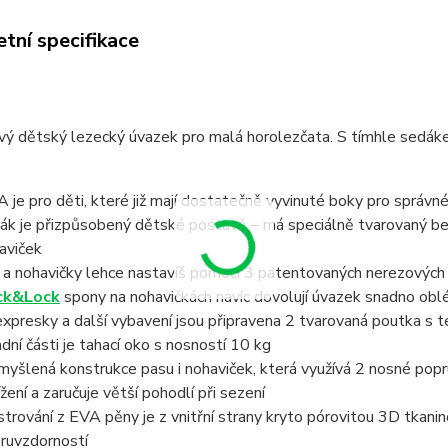
tní specifikace
vý dětský lezecký úvazek pro malá horolezčata. S tímhle sedá
 je pro děti, které již mají dostatečně vyvinuté boky pro správn
ák je přizpůsobený dětské postavě – má speciálně tvarovaný bed
aviček
 a nohavičky lehce nastavíš pomocí 3 patentovaných nerezovýc
ck&Lock
spony na nohavičkách navíc dovolují úvazek snadno obl
expresky a další vybavení jsou připravena 2 tvarovaná poutka s 
adní části je tahací oko s nosností 10 kg
myšlená konstrukce pasu i nohaviček, která využívá 2 nosné popru
ížení a zaručuje větší pohodlí při sezení
strování z EVA pěny je z vnitřní strany kryto pórovitou 3D tkani
ruvzdorností