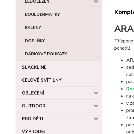
LEDOLEZENÍ
Komple
BOULDERMATKY
ARA
BALKNY
Tříspono
DOPLŇKY
pohodlí.
DÁRKOVÉ POUKAZY
ARA
sed
SLACKLINE
noh
ČELOVÉ SVÍTILNY
pas
Ro
OBLEČENÍ
na 
v z
OUTDOOR
pro
zat
PRO DĚTI
pol
odě
VÝPRODEJ