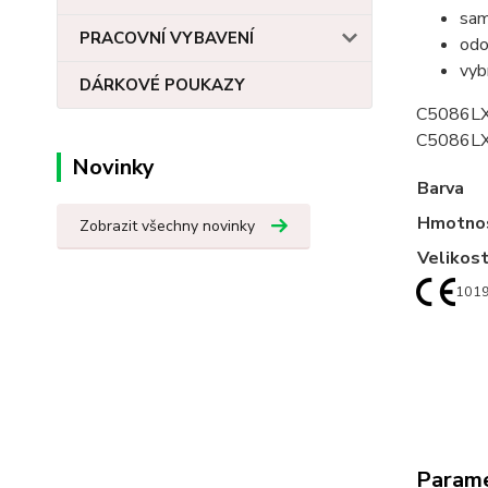
sam
PRACOVNÍ VYBAVENÍ
odo
vyb
DÁRKOVÉ POUKAZY
C5086L
C5086L
Novinky
Barva
Hmotno
Zobrazit všechny novinky
Velikos
101
Param