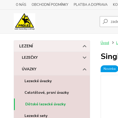
O NÁS
OBCHODNÍ PODMÍNKY
PLATBA A DOPRAVA
KO
Úvod
L
LEZENÍ
Sing
LEZEČKY
ÚVAZKY
Novinka
Lezecké úvazky
Celotělové, prsní úvazky
Dětské lezecké úvazky
Lezecké sety