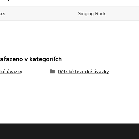
ce
Singing Rock
zařazeno v kategoriích
ké úvazky
Dětské lezecké úvazky