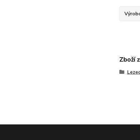
Výrob
Zboží 
Lezec