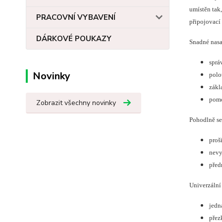
umístěn tak,
PRACOVNÍ VYBAVENÍ
připojovací 
DÁRKOVÉ POUKAZY
Snadné nasa
sprá
Novinky
polo
zákl
pomo
Zobrazit všechny novinky
Pohodlně se 
proš
nevy
před
Univerzální 
jedn
přez