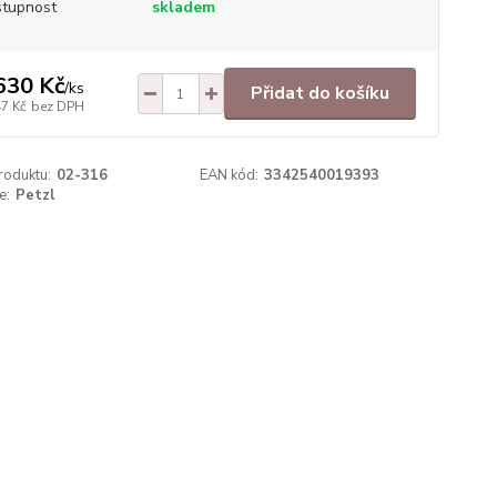
tupnost
skladem
630 Kč
/
ks
Přidat do košíku
47 Kč
bez DPH
roduktu:
02-316
EAN kód:
3342540019393
e:
Petzl