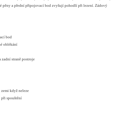
né pěny a přední připojovací bod zvyšují pohodlí při lezení. Zádový
vací bod
né oblékání
zadní straně postroje
na zemi když neleze
 při spouštění