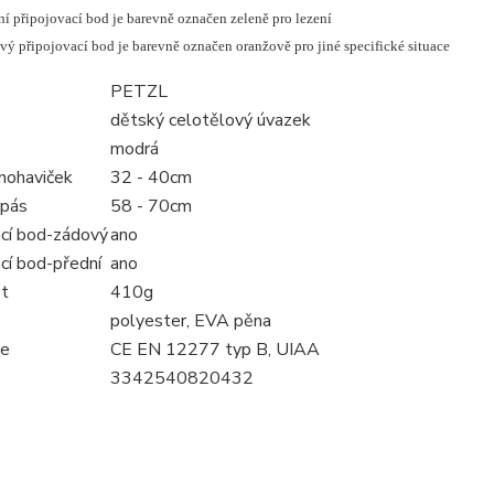
ní připojovací bod je barevně označen zeleně pro lezení
vý připojovací bod je barevně označen oranžově pro jiné specifické situace
PETZL
dětský celotělový úvazek
modrá
 nohaviček
32 - 40cm
-pás
58 - 70cm
ací bod-zádový
ano
cí bod-přední
ano
t
410g
polyester, EVA pěna
ce
CE EN 12277 typ B, UIAA
3342540820432