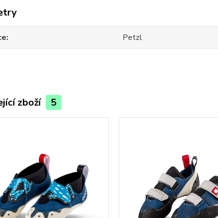
etry
ce
Petzl
jící zboží
5