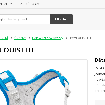
NTAKTY
LEZECKÉ KURZY
Hledat
EZENÍ
ÚVAZKY
Dětské lezecké úvazky
Petzl OUISTITI
l OUISTITI
Děts
Petzl 
jednod
nevyža
pro dí
perforo