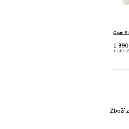
Ocun Ri
1 390
1 149 K
Zboží 
Prsní