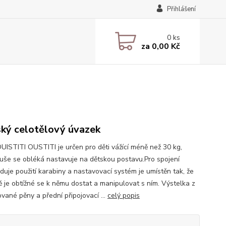
Přihlášení
0
ks
za
0,00 Kč
ký celotělový úvazek
OUISTITI OUSTITI je určen pro děti vážící méně než 30 kg,
uše se obléká nastavuje na dětskou postavu.Pro spojení
duje použití karabiny a nastavovací systém je umístěn tak, že
tě je obtížné se k němu dostat a manipulovat s ním. Výstelka z
vané pěny a přední připojovací ...
celý popis