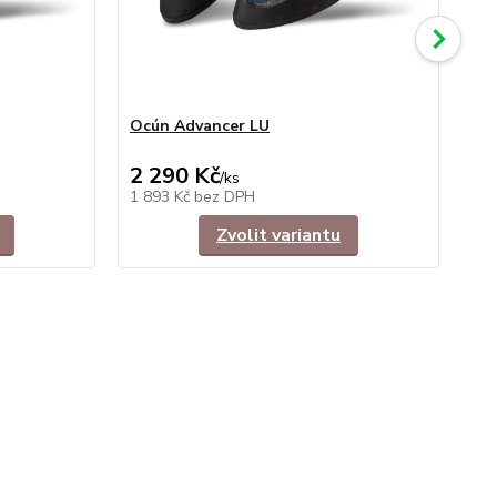
Ocún Advancer LU
Oc
2 290 Kč
1 
/
ks
1 893 Kč
bez DPH
1 
Zvolit variantu