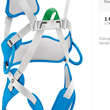
Dos
1 
1 3
Číslo p
Výrobc