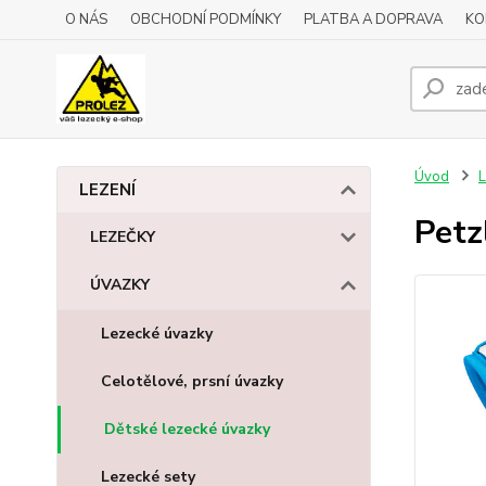
O NÁS
OBCHODNÍ PODMÍNKY
PLATBA A DOPRAVA
KO
Úvod
L
LEZENÍ
Petz
LEZEČKY
ÚVAZKY
Lezecké úvazky
Celotělové, prsní úvazky
Dětské lezecké úvazky
Lezecké sety