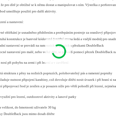
 že pro dítě je obtížné se k němu dostat a manipulovat s ním. Výstelka z perforova
bod umožňuje použití pro další aktivity.
zení a nastavení:
vné oblékání je usnadněno přidržením a protřepáním postroje za oranžový připojo
tuhá konstrukce je barevně kódovaná (vnitřní strana šedá a vnější modrá) pro snad
adní nastavení se provádí na ramenních popruzích s přezkami DoubleBack
cné nastavení pro malé, nebo velké děti, se provádí pomocí přezek DoubleBack na 
nosí při pohybu na zemi i při lezení a v zavěšení:
itá struktura z pěny na nožních popruzích, polohovatelný pás a ramenní popruhy
žaduje nutnost připojení karabiny, což dovoluje dítěti nosit úvazek i při hraní si 
ní připojovací bod je zesílen a je posazen níže pro větší pohodlí při lezení, zejména
využití pro lezení, outdoorové aktivity a lanové parky
a velikost, do hmotnosti uživatele 30 kg
ky DoubleBack jsou mimo dosah dítěte