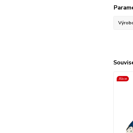
Param
Výrob
Souvise
Akce