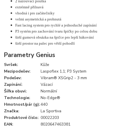
2 nazouvací poutka
extrémně přilnavá
vhodná i pro začátečníky
velmi asymetrická a prohnutá
Fast lacing system pro rychlé a jednoduché zapínání
P3 systém pro zachování tvaru špičky po celou dobu
širší gumová obsázka na špičce pro lepší hákování
širší prostor na palec pro větší pohodlí
Parametry Genius
Svršek:
Kůže
Mezipodešev:
Laspoflex 1,1; P3 System
Podešev:
Vibram® XSGrip2 - 3 mm
Zapínání:
Vázací
Šířka obuvi:
Normální
Technologie:
No-Edge®
Hmotnost/pár (g):
440
Značka:
La Sportiva
Produktové číslo:
00022203
EAN:
8020647463381