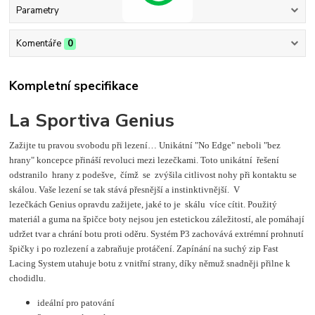
Parametry
Komentáře
0
Kompletní specifikace
La Sportiva Genius
Zažijte tu pravou svobodu při lezení… Unikátní "No Edge" neboli "bez
hrany" koncepce přináší revoluci mezi lezečkami. Toto unikátní řešení
odstranilo hrany z podešve, čímž se zvýšila citlivost nohy při kontaktu se
skálou. Vaše lezení se tak stává přesnější a instinktivnější. V
lezečkách Genius opravdu zažijete, jaké to je skálu více cítit. Použitý
materiál a guma na špičce boty nejsou jen estetickou záležitostí, ale pomáhají
udržet tvar a chrání botu proti oděru. Systém P3 zachovává extrémní prohnutí
špičky i po rozlezení a zabraňuje protáčení. Zapínání na suchý zip Fast
Lacing System utahuje botu z vnitřní strany, díky němuž snadněji přilne k
chodidlu.
ideální pro patování