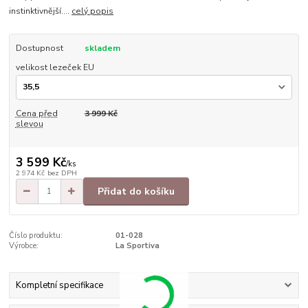
instinktivnější....
celý popis
Dostupnost
skladem
velikost lezeček EU
Cena před
3 999 Kč
slevou
3 599 Kč
/
ks
2 974 Kč
bez DPH
Přidat do košíku
Číslo produktu:
01-028
Výrobce:
La Sportiva
Kompletní specifikace