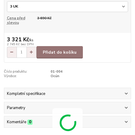
Cena před
3 690 Kč
slevou
3 321 Kč
/
ks
2 745 Kč
bez DPH
Přidat do košíku
Číslo produktu:
01-004
Výrobce:
Ocún
Kompletní specifikace
Parametry
Komentáře
0