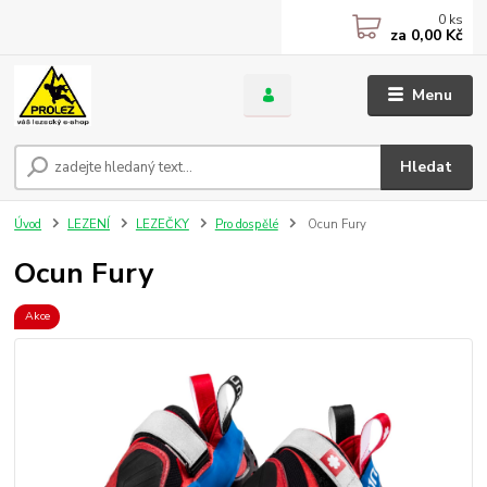
0
ks
za
0,00 Kč
Menu
Hledat
Úvod
LEZENÍ
LEZEČKY
Pro dospělé
Ocun Fury
Ocun Fury
Akce