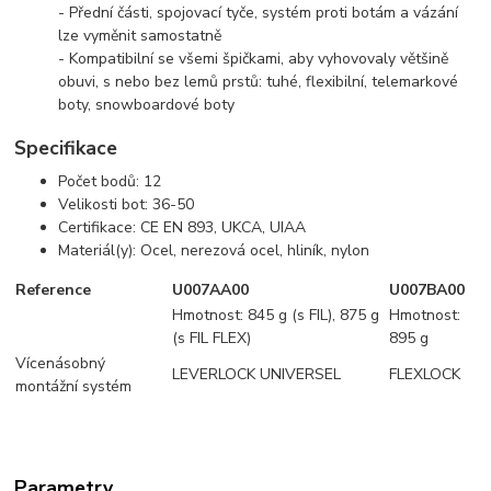
- Přední části, spojovací tyče, systém proti botám a vázání
lze vyměnit samostatně
- Kompatibilní se všemi špičkami, aby vyhovovaly většině
obuvi, s nebo bez lemů prstů: tuhé, flexibilní, telemarkové
boty, snowboardové boty
Specifikace
Počet bodů: 12
Velikosti bot: 36-50
Certifikace: CE EN 893, UKCA, UIAA
Materiál(y): Ocel, nerezová ocel, hliník, nylon
Reference
U007AA00
U007BA00
Hmotnost: 845 g (s FIL), 875 g
Hmotnost:
(s FIL FLEX)
895 g
Vícenásobný
LEVERLOCK UNIVERSEL
FLEXLOCK
montážní systém
Parametry