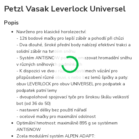
Petzl Vasak Leverlock Universel
Popis
Navrženo pro klasické horolezectví:
- 12ti bodové mačky pro lepší záběr a pohodlí při chůzi
- Dva dlouhé, široké přední body nabízejí efektivní trakci a
solidní záběr na tvrdém sněhu
- Systém ANTISNOW pomáhá omezovat hromadění sněhu
v různých sněhových podmínkách
- K dispozici ve dvou různých systémech vázání pro
přizpůsobení různé obuvi, s nebo bez lemů špičky a paty:
obuv LEVERLOCK pro obuv UNIVERSEL pro podpatek a
podpatek patní lemy
- dvoupolohové spojovací tyče pro širokou škálu velikostí
bot (od 36 do 50)
- nastavení délky bez použití nářadí
- ocelové mačky pro maximální odolnost
Optimální hmotnost: maximálně 895 g se systémem
ANTISNOW
Zcela modulární systém ALPEN ADAPT: