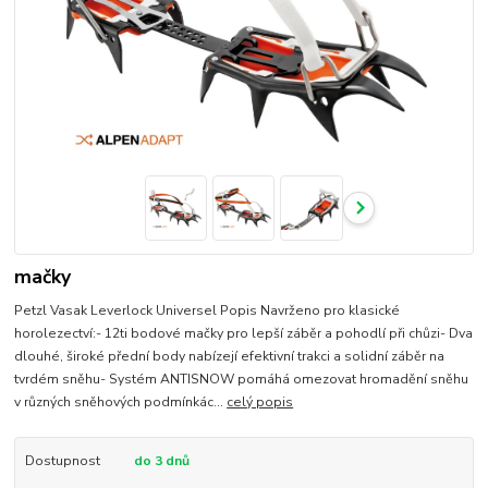
mačky
Petzl Vasak Leverlock Universel Popis Navrženo pro klasické
horolezectví:- 12ti bodové mačky pro lepší záběr a pohodlí při chůzi- Dva
dlouhé, široké přední body nabízejí efektivní trakci a solidní záběr na
tvrdém sněhu- Systém ANTISNOW pomáhá omezovat hromadění sněhu
v různých sněhových podmínkác...
celý popis
Dostupnost
do 3 dnů