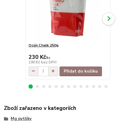
Ocún Chalk 250g
Rafiki Sack 
230 Kč
260 Kč
/
ks
/
ks
190 Kč
bez DPH
215 Kč
bez 
Přidat do košíku
Zboží zařazeno v kategoriích
Mg pytlíky