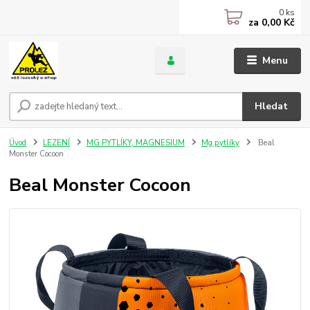
0
ks
za
0,00 Kč
Menu
Hledat
Úvod
LEZENÍ
MG PYTLÍKY, MAGNESIUM
Mg pytlíky
Beal
Monster Cocoon
Beal Monster Cocoon