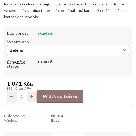
transportní ucha umožňují pohodlný přesun od bouldru k bouldru. Je
vybaven: - 1x zapínací kapsa- 1x odnímatelná kapsa- 2x držák na čístící
kartáček
celý popis
Dostupnost
skladem
Vyberte barvu
Cena před
1 190 Kč
slevou
1 071 Kč
/
ks
885 Kč
bez DPH
Přidat do košíku
Číslo produktu:
06-014
Výrobce:
Beal