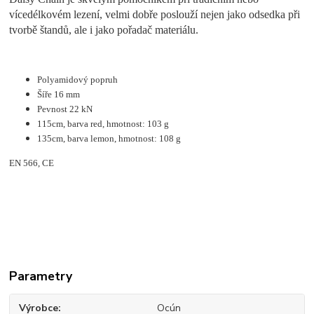
vícedélkovém lezení, velmi dobře poslouží nejen jako odsedka při
tvorbě štandů, ale i jako pořadač materiálu.
Polyamidový popruh
Šíře 16 mm
Pevnost 22 kN
115cm, barva red, hmotnost: 103 g
135cm, barva lemon, hmotnost: 108 g
EN 566, CE
Parametry
Výrobce
Ocún