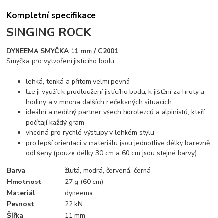
Kompletní specifikace
SINGING ROCK
DYNEEMA SMYČKA 11 mm / C2001
Smyčka pro vytvoření jistícího bodu
lehká, tenká a přitom velmi pevná
lze ji využít k prodloužení jistícího bodu, k jištění za hroty a
hodiny a v mnoha dalších nečekaných situacích
ideální a nedílný partner všech horolezců a alpinistů, kteří
počítají každý gram
vhodná pro rychlé výstupy v lehkém stylu
pro lepší orientaci v materiálu jsou jednotlivé délky barevně
odlišeny (pouze délky 30 cm a 60 cm jsou stejné barvy)
Barva
žlutá, modrá, červená, černá
Hmotnost
27 g (60 cm)
Materiál
dyneema
Pevnost
22 kN
Šířka
11 mm