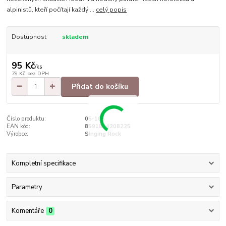
alpinistů, kteří počítají každý ...
celý popis
Dostupnost
skladem
95 Kč
/
ks
79 Kč
bez DPH
Přidat do košíku
Číslo produktu:
05-105
EAN kód:
8591804208225
Výrobce:
Singing Rock
Kompletní specifikace
Parametry
Komentáře
0