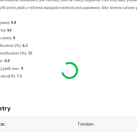
yšší počet pádů a výborná manipulovatelnost jsou parametry, díky kterým začnete p
 (mm):
9.8
/m):
64
tu (mm):
0
odloužení (%):
6.2
prodloužení (%):
35
st:
0.8
A) pádů max:
9
síla (kN):
7.1
etry
ce
Tendon