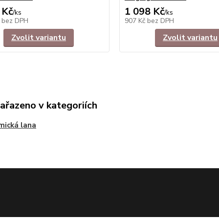
 Kč
1 098 Kč
/
ks
/
ks
č
bez DPH
907 Kč
bez DPH
Zvolit variantu
Zvolit variantu
zařazeno v kategoriích
mická lana