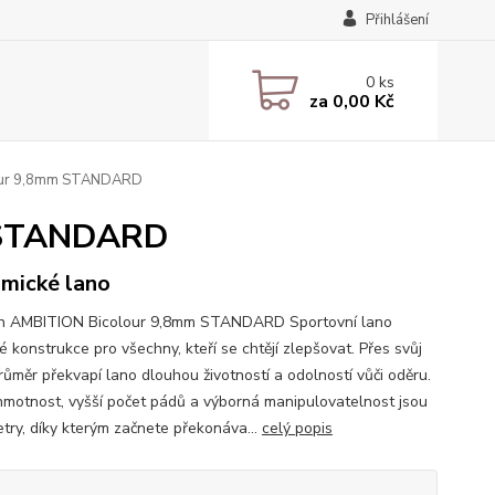
Přihlášení
0
ks
za
0,00 Kč
our 9,8mm STANDARD
 STANDARD
mické lano
n AMBITION Bicolour 9,8mm STANDARD Sportovní lano
é konstrukce pro všechny, kteří se chtějí zlepšovat. Přes svůj
růměr překvapí lano dlouhou životností a odolností vůči oděru.
hmotnost, vyšší počet pádů a výborná manipulovatelnost jsou
try, díky kterým začnete překonáva...
celý popis