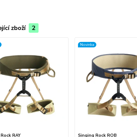
jící zboží
2
Novinka
 Rock RAY
Singing Rock ROB