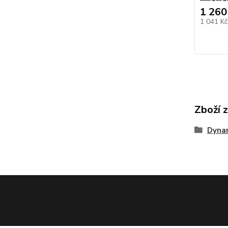
1 260
1 041 K
Zboží 
Dyna