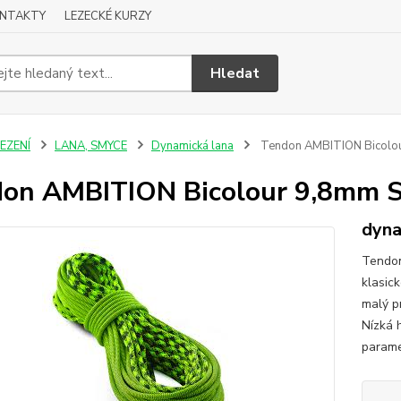
NTAKTY
LEZECKÉ KURZY
Hledat
EZENÍ
LANA, SMYCE
Dynamická lana
Tendon AMBITION Bicol
don AMBITION Bicolour 9,8mm
dyna
Tendo
klasick
malý p
Nízká 
parame