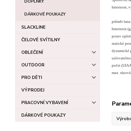
DOPLŇKY
hmotnost, v
DÁRKOVÉ POUKAZY
průměr lana
SLACKLINE
hmotnost (g
posuv ople
ČELOVÉ SVÍTILNY
statické pr
dynamické 
OBLEČENÍ
uzlovatelno
OUTDOOR
počet (UIA
max. rázová 
PRO DĚTI
VÝPRODEJ
PRACOVNÍ VYBAVENÍ
Param
DÁRKOVÉ POUKAZY
Výrob