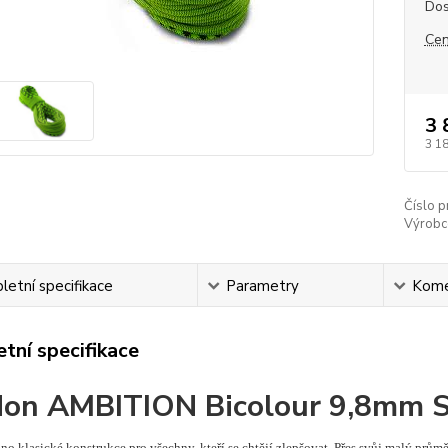
Dos
Cen
3 
3 1
Číslo p
Výrobc
etní specifikace
Parametry
Kome
tní specifikace
don AMBITION Bicolour 9,8mm
no klasické konstrukce pro všechny, kteří se chtějí zlepšovat. Přes svůj malý prům