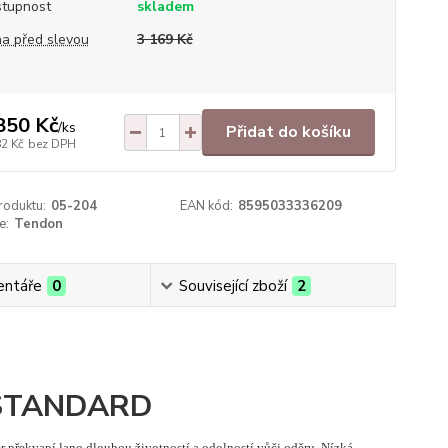
tupnost
skladem
a před slevou
3 169 Kč
850 Kč
/
ks
Přidat do košíku
82 Kč
bez DPH
roduktu:
05-204
EAN kód:
8595033336209
e:
Tendon
ntáře
0
Související zboží
2
 STANDARD
ěr překvapí lano dlouhou životností a odolností vůči oděru. Nízká