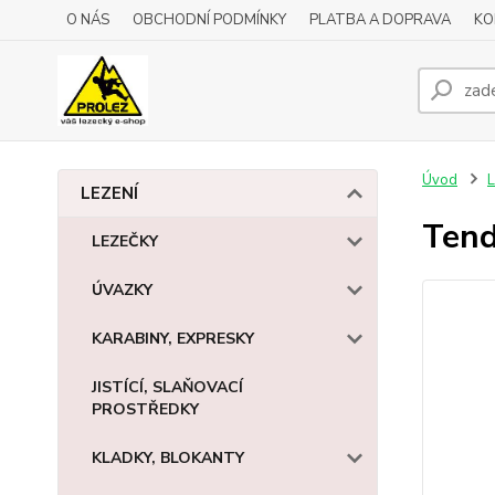
O NÁS
OBCHODNÍ PODMÍNKY
PLATBA A DOPRAVA
KO
Úvod
L
LEZENÍ
Ten
LEZEČKY
ÚVAZKY
KARABINY, EXPRESKY
JISTÍCÍ, SLAŇOVACÍ
PROSTŘEDKY
KLADKY, BLOKANTY