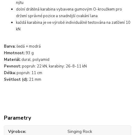
nýtu
dolní drátěná karabina vybavena gumovým O-kroužkem pro
držení správné pozice a snadnější cvakání lana
každá karabina je ve výrobě individuálně testována na zatížení 10
kN
Barva:
šedá + modrá
Hmotnost:
93 g
Materiál:
dural, polyamid
Pevnost:
popruh: 22 kN, karabiny: 26-8-11 kN
Délka:
popruh: 11 cm
Světlost (d):
21 mm
Parametry
Výrobce
Singing Rock