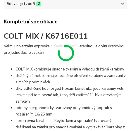
Související zboží
2
Kompletní specifikace
COLT MIX / K6716E011
Velmi univerzální expreska s Keylock horní karabinou a dolní drátovkou
pro jednoduché cvakání
COLT MIX kombinuje snadné cvakání a výhodu drátěné karabiny
drátěný zámek eliminuje nechtěné otevření karabiny a zamrzání v
zimních podmínkách
díky odlehčené hot-forged I-beam konstrukci jsou karabiny velmi
lehké a při tom pevné tak, že vydrží zatížení 11 kN s otevřeným
zámkem
odolný a ergonomicky tvarovaný polyamidový popruh s
rozšířením 16/25 mm
horní rovná karabina s Keylockem a speciálně tvarovanými
drážkami na zámku pro snadné cvakání a vycvakávání karabiny z