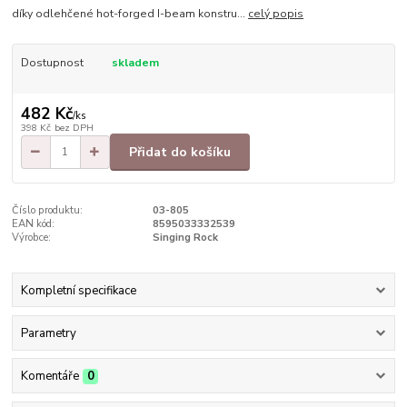
díky odlehčené hot-forged I-beam konstru...
celý popis
Dostupnost
skladem
482 Kč
/
ks
398 Kč
bez DPH
Přidat do košíku
Číslo produktu:
03-805
EAN kód:
8595033332539
Výrobce:
Singing Rock
Kompletní specifikace
Parametry
Komentáře
0