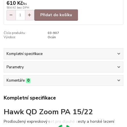
610 Kč
/
ks
504 Kč
bez DPH
Přidat do košíku
Číslo produktu:
03-907
Výrobce:
Ocún
Kompletní specifikace
Parametry
Komentáře
0
Kompletní specifikace
Hawk QD Zoom PA 15/22
Prodloužený expreskový set pro dlouhé cesty a horské lezení