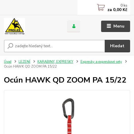
0
ks
za
0,00 Kč
Menu
Hledat
Úvod
LEZENÍ
KARABINY, EXPRESKY
Expresky a expreskové sety
Ocún HAWK QD ZOOM PA 15/22
Ocún HAWK QD ZOOM PA 15/22