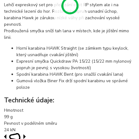
Lehčí expreskový set pro přelézání cest RP stylem ale i na
technické lezení do hor. Rozšířený popruh usnadní úchop,
karabina Hawk je zárukou nízké váhy při zachování vysoké
pevnosti.
Prodloužená smyčka sníží tah lana v místech, kde je jištění mimo
linii.
Horní karabina HAWK Straight (se zámkem typu keylock,
který usnadňuje cvakání jištění)
Expresní smyčka Quickdraw PA 15/22 (15/22 mm nylonový
popruh je pevný, s vysokou životností)
Spodní karabina HAWK Bent (pro snažší cvakání lana)
Gumová vložka Biner Fix drží spodní karabinu ve správné
poloze
Technické údaje:
Hmotnost
99
g
Pevnost v podélném směru
24
kN