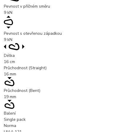
Pevnost v příčném směru
9
kN
Pevnost s otevřenou západkou
9
kN
Délka
16
cm
Průchodnost (Straight)
16
mm
Průchodnost (Bent)
19
mm
Balení
Single pack
Norma
UIAA 121