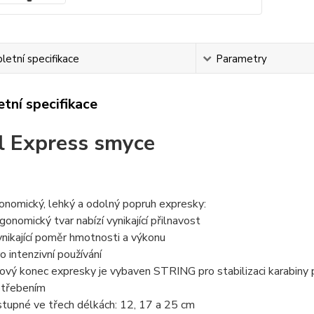
etní specifikace
Parametry
tní specifikace
l Express smyce
onomický, lehký a odolný popruh expresky:
rgonomický tvar nabízí vynikající přilnavost
ynikající poměr hmotnosti a výkonu
ro intenzivní používání
ový konec expresky je vybaven STRING pro stabilizaci karabiny p
třebením
tupné ve třech délkách: 12, 17 a 25 cm