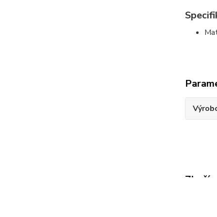
Specif
Mat
Param
Výrob
Zboží 
Expre
sety