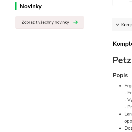
Novinky
Zobrazit všechny novinky
Kompl
Komple
Petz
Popis
Erg
- E
- V
- P
Lan
opo
Dos