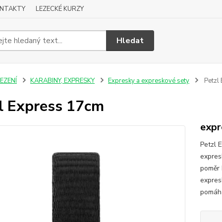
NTAKTY
LEZECKÉ KURZY
Hledat
EZENÍ
KARABINY, EXPRESKY
Expresky a expreskové sety
Petzl
l Express 17cm
expr
Petzl 
expresk
poměr 
expres
pomáhá