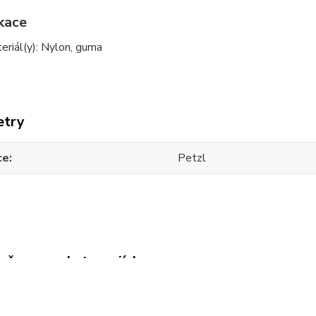
ikace
eriál(y): Nylon, guma
etry
ce
Petzl
zařazeno v kategoriích
sky a expreskové