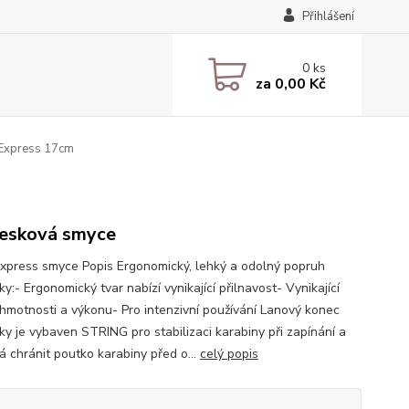
Přihlášení
0
ks
za
0,00 Kč
 Express 17cm
esková smyce
Express smyce Popis Ergonomický, lehký a odolný popruh
y:- Ergonomický tvar nabízí vynikající přilnavost- Vynikající
hmotnosti a výkonu- Pro intenzivní používání Lanový konec
ky je vybaven STRING pro stabilizaci karabiny při zapínání a
 chránit poutko karabiny před o...
celý popis