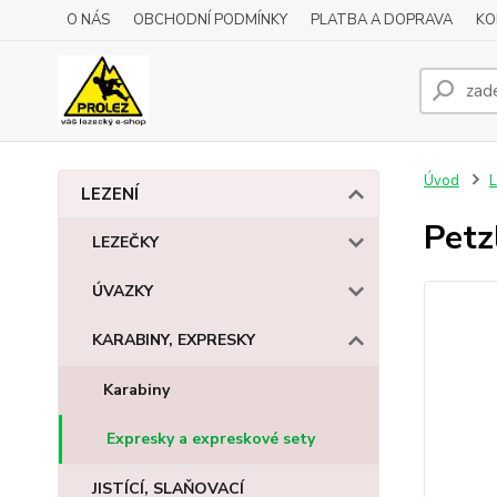
O NÁS
OBCHODNÍ PODMÍNKY
PLATBA A DOPRAVA
KO
Úvod
L
LEZENÍ
Petz
LEZEČKY
ÚVAZKY
KARABINY, EXPRESKY
Karabiny
Expresky a expreskové sety
JISTÍCÍ, SLAŇOVACÍ