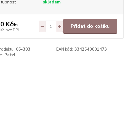
tupnost
skladem
0 Kč
/
ks
Přidat do košíku
 Kč
bez DPH
roduktu:
05-303
EAN kód:
3342540001473
e:
Petzl