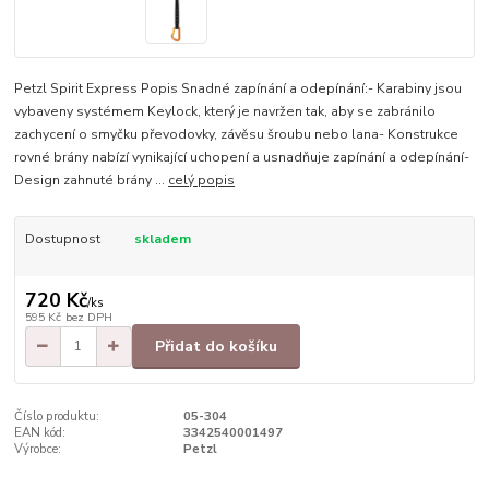
Petzl Spirit Express Popis Snadné zapínání a odepínání:- Karabiny jsou
vybaveny systémem Keylock, který je navržen tak, aby se zabránilo
zachycení o smyčku převodovky, závěsu šroubu nebo lana- Konstrukce
rovné brány nabízí vynikající uchopení a usnadňuje zapínání a odepínání-
Design zahnuté brány ...
celý popis
Dostupnost
skladem
720 Kč
/
ks
595 Kč
bez DPH
Přidat do košíku
Číslo produktu:
05-304
EAN kód:
3342540001497
Výrobce:
Petzl