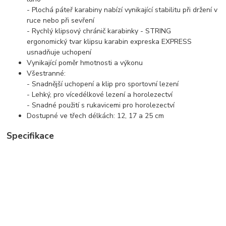
- Plochá páteř karabiny nabízí vynikající stabilitu při držení v
ruce nebo při sevření
- Rychlý klipsový chránič karabinky - STRING
ergonomický tvar klipsu karabin expreska EXPRESS
usnadňuje uchopení
Vynikající poměr hmotnosti a výkonu
Všestranné:
- Snadnější uchopení a klip pro sportovní lezení
- Lehký, pro vícedélkové lezení a horolezectví
- Snadné použití s ​​rukavicemi pro horolezectví
Dostupné ve třech délkách: 12, 17 a 25 cm
Specifikace
Pevnost hlavní osy: 23 kN
Pevnost vedlejší osy: 7 kN
Síla otevřené brány: 8 kN
Otevírání brány: - 21 mm rovná brána - 24 mm ohnutá
brána
Materiál(y): hliníková karabina, nylonový popruh, TPE
(termoplastický elastomer) STRING