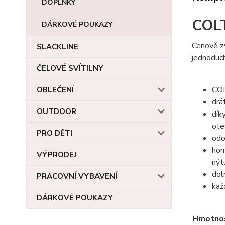
DOPLŇKY
COLT
DÁRKOVÉ POUKAZY
Cenově zv
SLACKLINE
jednoduc
ČELOVÉ SVÍTILNY
COL
OBLEČENÍ
drá
OUTDOOR
dík
ot
PRO DĚTI
odo
hor
VÝPRODEJ
nýt
dol
PRACOVNÍ VYBAVENÍ
kaž
DÁRKOVÉ POUKAZY
Hmotno