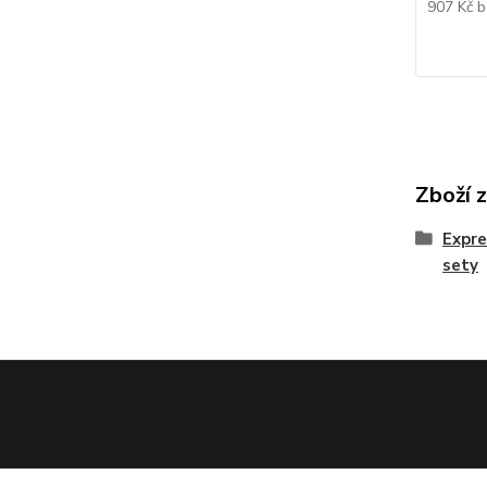
907 Kč
b
Zboží 
Expre
sety