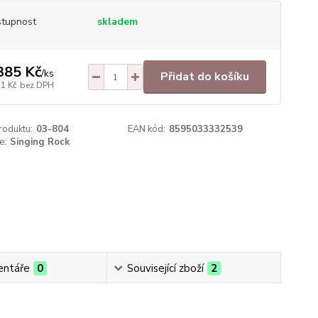
tupnost
skladem
385 Kč
/
ks
Přidat do košíku
71 Kč
bez DPH
roduktu:
03-804
EAN kód:
8595033332539
e:
Singing Rock
ntáře
0
Související zboží
2