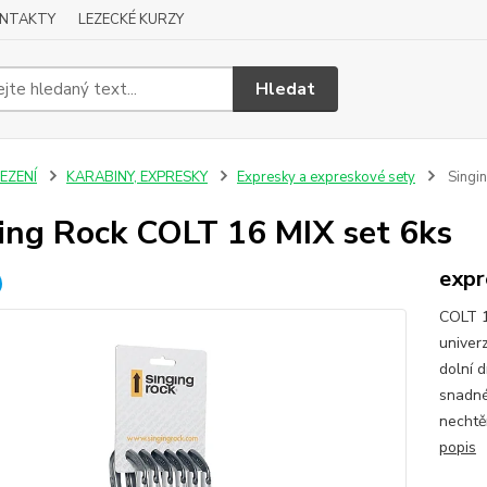
NTAKTY
LEZECKÉ KURZY
Hledat
EZENÍ
KARABINY, EXPRESKY
Expresky a expreskové sety
Singin
ing Rock COLT 16 MIX set 6ks
expr
COLT 1
univer
dolní 
snadné
nechtě
popis