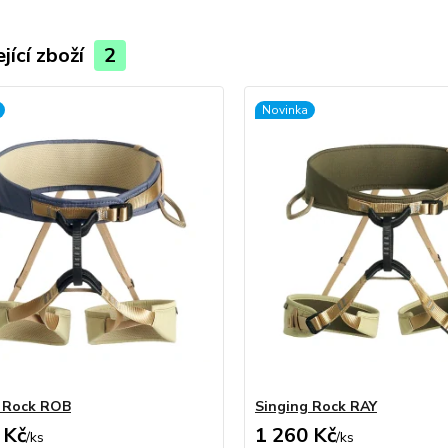
jící zboží
2
Novinka
g Rock ROB
Singing Rock RAY
 Kč
1 260 Kč
/
ks
/
ks