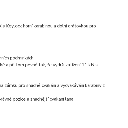
s Keylock horní karabinou a dolní drátovkou pro
imních podmínkách
ké a při tom pevné tak, že vydrží zatížení 11 kN s
na zámku pro snadné cvakání a vycvakávání karabiny z
ávné pozice a snadnější cvakání lana
N