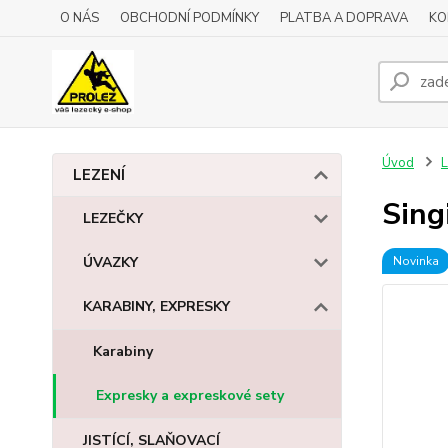
O NÁS
OBCHODNÍ PODMÍNKY
PLATBA A DOPRAVA
KO
Úvod
L
LEZENÍ
Sing
LEZEČKY
ÚVAZKY
Novinka
KARABINY, EXPRESKY
Karabiny
Expresky a expreskové sety
JISTÍCÍ, SLAŇOVACÍ