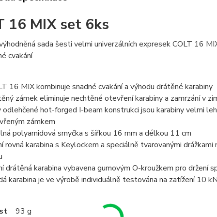
 16 MIX set 6ks
ýhodněná sada šesti velmi univerzálních expresek COLT 16 MIX 
hé cvakání
T 16 MIX kombinuje snadné cvakání a výhodu drátěné karabiny
těný zámek eliminuje nechtěné otevření karabiny a zamrzání v z
y odlehčené hot-forged I-beam konstrukci jsou karabiny velmi leh
evřeným zámkem
lná polyamidová smyčka s šířkou 16 mm a délkou 11 cm
ní rovná karabina s Keylockem a speciálně tvarovanými drážkami 
u
ní drátěná karabina vybavena gumovým O-kroužkem pro držení spr
dá karabina je ve výrobě individuálně testována na zatížení 10 k
st
93 g