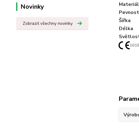
Materiál
Novinky
Pevnost
Šířka
Zobrazit všechny novinky
Délka
Světlost
1019
Param
Výrob