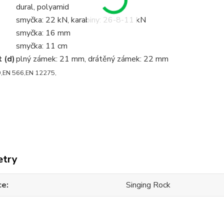
dural, polyamid
smyčka: 22 kN, karabiny: 26-8-11 kN
smyčka: 16 mm
smyčka: 11 cm
 (d)
plný zámek: 21 mm, drátěný zámek: 22 mm
,
EN 566,
EN 12275,
etry
ce
Singing Rock