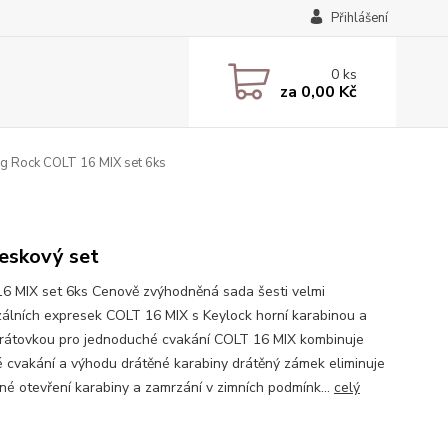
Přihlášení
0
ks
za
0,00 Kč
g Rock COLT 16 MIX set 6ks
eskový set
6 MIX set 6ks Cenově zvýhodněná sada šesti velmi
zálních expresek COLT 16 MIX s Keylock horní karabinou a
drátovkou pro jednoduché cvakání COLT 16 MIX kombinuje
 cvakání a výhodu drátěné karabiny drátěný zámek eliminuje
né otevření karabiny a zamrzání v zimních podmínk...
celý