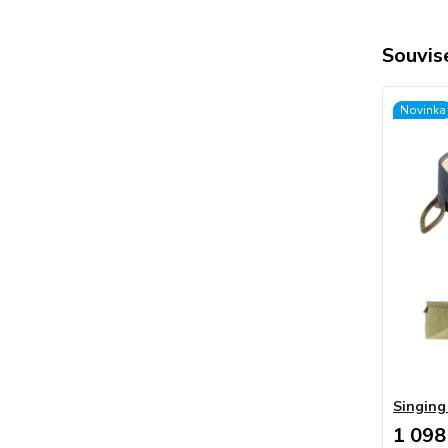
Souvise
Novinka
Singin
1 098