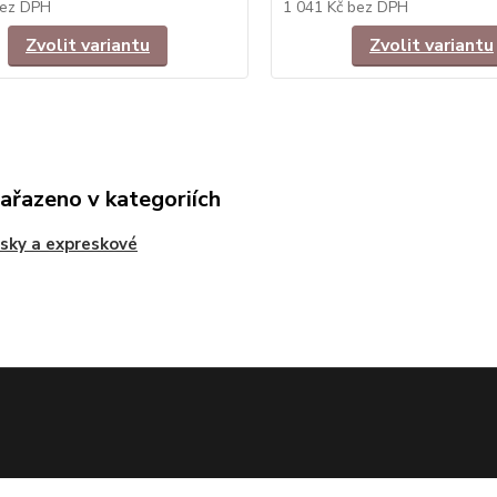
ez DPH
1 041 Kč
bez DPH
Zvolit variantu
Zvolit variantu
zařazeno v kategoriích
sky a expreskové