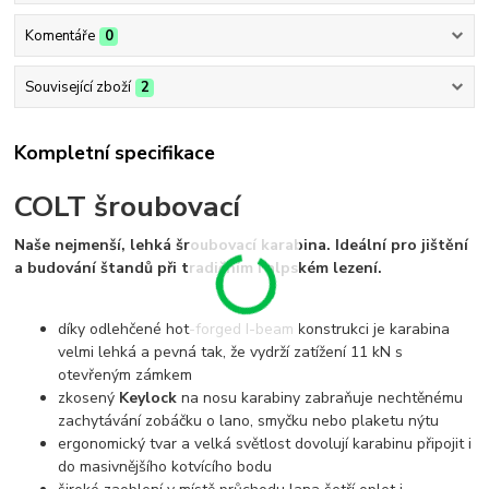
Komentáře
0
Související zboží
2
Kompletní specifikace
COLT šroubovací
Naše nejmenší, lehká šroubovací karabina. Ideální pro jištění
a budování štandů při tradičním i alpském lezení.
díky odlehčené hot-forged I-beam konstrukci je karabina
velmi lehká a pevná tak, že vydrží zatížení 11 kN s
otevřeným zámkem
zkosený
Keylock
na nosu karabiny zabraňuje nechtěnému
zachytávání zobáčku o lano, smyčku nebo plaketu nýtu
ergonomický tvar a velká světlost dovolují karabinu připojit i
do masivnějšího kotvícího bodu