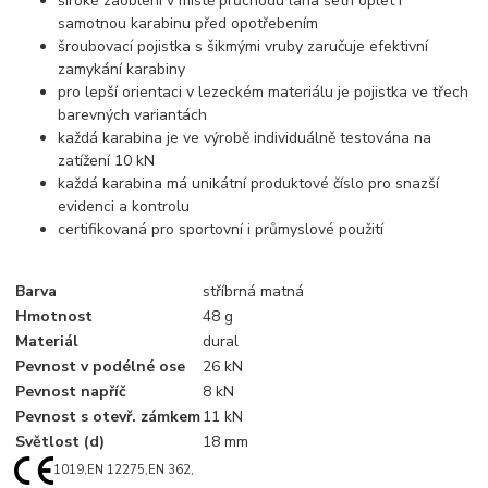
široké zaoblení v místě průchodu lana šetří oplet i
samotnou karabinu před opotřebením
šroubovací pojistka s šikmými vruby zaručuje efektivní
zamykání karabiny
pro lepší orientaci v lezeckém materiálu je pojistka ve třech
barevných variantách
každá karabina je ve výrobě individuálně testována na
zatížení 10 kN
každá karabina má unikátní produktové číslo pro snazší
evidenci a kontrolu
certifikovaná pro sportovní i průmyslové použití
Barva
stříbrná matná
Hmotnost
48 g
Materiál
dural
Pevnost v podélné ose
26 kN
Pevnost napříč
8 kN
Pevnost s otevř. zámkem
11 kN
Světlost (d)
18 mm
1019,
EN 12275,
EN 362,