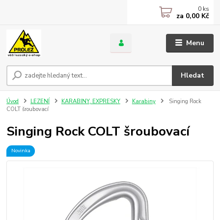
0
ks
za
0,00 Kč
Menu
Hledat
Úvod
LEZENÍ
KARABINY, EXPRESKY
Karabiny
Singing Rock
COLT šroubovací
Singing Rock COLT šroubovací
Novinka