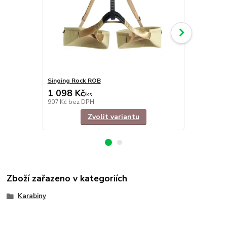
Singing Rock ROB
Singing Roc
1 098 Kč
1 260 Kč
/
ks
907 Kč
bez DPH
1 041 Kč
bez
Zvolit variantu
Zboží zařazeno v kategoriích
Karabiny