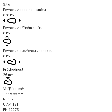
97
g
Pevnost v podélném směru
828
kN
Pevnost v příčném směru
8
kN
Pevnost s otevřenou západkou
8
kN
Průchodnost
26
mm
Vnější rozměr
122 x 88 mm
Norma
UIAA 121
EN 12275