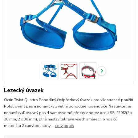
Lezecký úvazek
Ocún Twist Quattro Pohodlný čtyřpřezkový úvazek pro všestranné použití
Polstrovaný pas a nohavičky z velmi pohodlnéhosendviče Nastavitelné
nohavičky•Posuvný pas 4 samosvorné přezky z nerez oceli SS-420J2(2 x
20 mm, 2 x 30 mm), plně nastavitelnéve všech směrech 6 nosičů
materiálu 2 carrytool sloty ...
celý popis