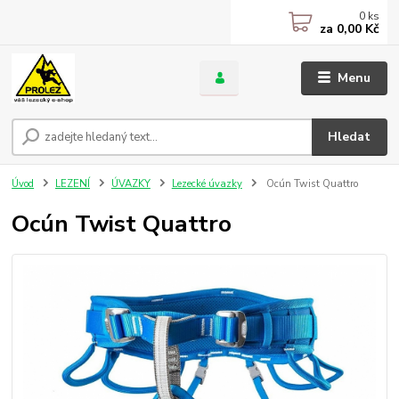
0
ks
za
0,00 Kč
Menu
Hledat
Úvod
LEZENÍ
ÚVAZKY
Lezecké úvazky
Ocún Twist Quattro
Ocún Twist Quattro