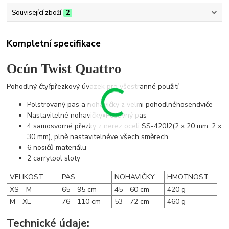
Související zboží
2
Kompletní specifikace
Ocún Twist Quattro
Pohodlný čtyřpřezkový úvazek pro všestranné použití
Polstrovaný pas a nohavičky z velmi pohodlnéhosendviče
Nastavitelné nohavičky•Posuvný pas
4 samosvorné přezky z nerez oceli SS-420J2(2 x 20 mm, 2 x
30 mm), plně nastavitelnéve všech směrech
6 nosičů materiálu
2 carrytool sloty
VELIKOST
PAS
NOHAVIČKY
HMOTNOST
XS - M
65 - 95 cm
45 - 60 cm
420 g
M - XL
76 - 110 cm
53 - 72 cm
460 g
Technické údaje: