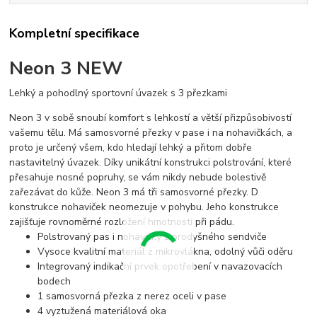
Kompletní specifikace
Neon 3 NEW
Lehký a pohodlný sportovní úvazek s 3 přezkami
Neon 3 v sobě snoubí komfort s lehkostí a větší přizpůsobivostí
vašemu tělu. Má samosvorné přezky v pase i na nohavičkách, a
proto je určený všem, kdo hledají lehký a přitom dobře
nastavitelný úvazek. Díky unikátní konstrukci polstrování, které
přesahuje nosné popruhy, se vám nikdy nebude bolestivě
zařezávat do kůže. Neon 3 má tři samosvorné přezky. D
konstrukce nohaviček neomezuje v pohybu. Jeho konstrukce
zajišťuje rovnoměrné rozložení hmotnosti při pádu.
Polstrovaný pas i nohavičky z prodyšného sendviče
Vysoce kvalitní materiál z mikrovlákna, odolný vůči oděru
Integrovaný indikační prvek opotřebení v navazovacích
bodech
1 samosvorná přezka z nerez oceli v pase
4 vyztužená materiálová oka