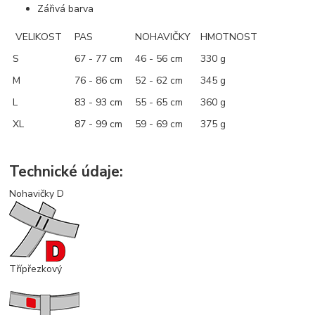
Zářivá barva
VELIKOST
PAS
NOHAVIČKY
HMOTNOST
S
67 - 77 cm
46 - 56 cm
330 g
M
76 - 86 cm
52 - 62 cm
345 g
L
83 - 93 cm
55 - 65 cm
360 g
XL
87 - 99 cm
59 - 69 cm
375 g
Technické údaje:
Nohavičky D
Třípřezkový