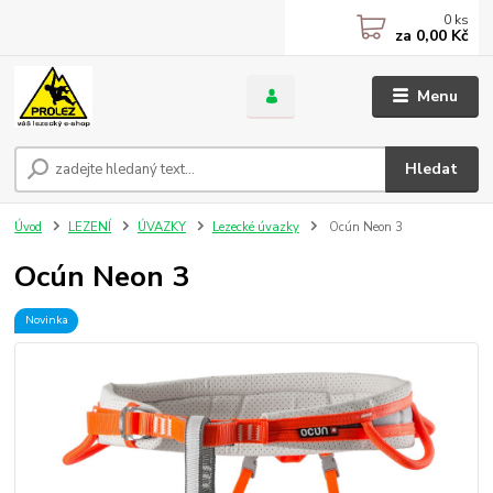
0
ks
za
0,00 Kč
Menu
Hledat
Úvod
LEZENÍ
ÚVAZKY
Lezecké úvazky
Ocún Neon 3
Ocún Neon 3
Novinka