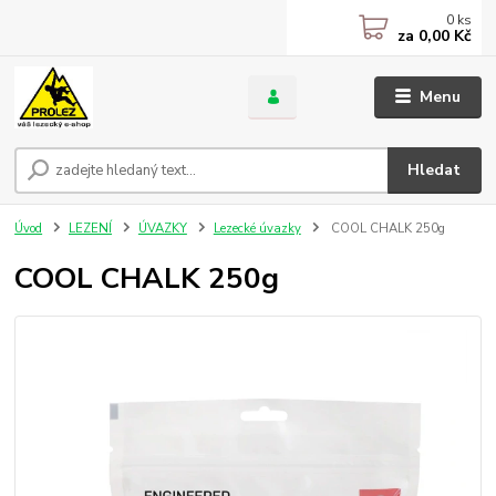
0
ks
za
0,00 Kč
Menu
Hledat
Úvod
LEZENÍ
ÚVAZKY
Lezecké úvazky
COOL CHALK 250g
COOL CHALK 250g