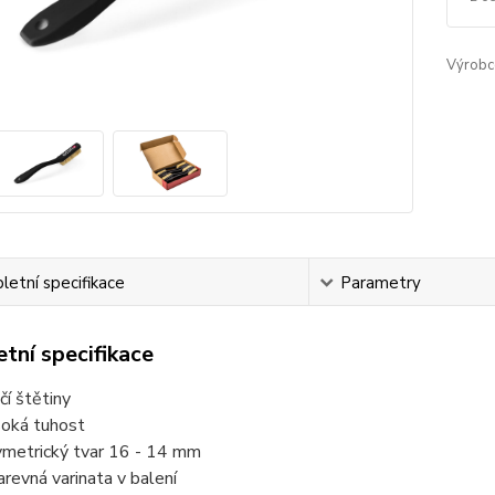
Výrobc
etní specifikace
Parametry
tní specifikace
čí štětiny
oká tuhost
metrický tvar 16 - 14 mm
arevná varinata v balení