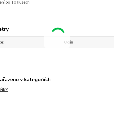
ení po 10 kusech
etry
ce
Ocún
zařazeno v kategoriích
LŇKY