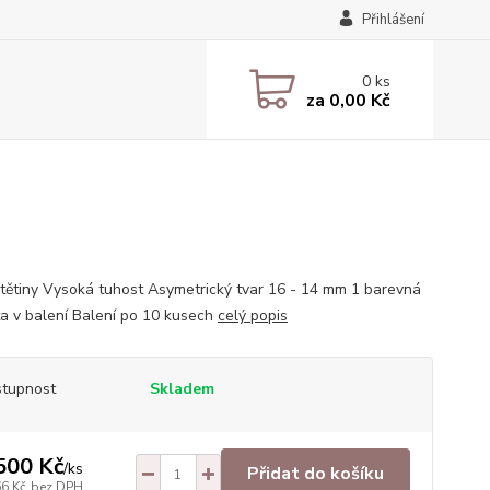
Přihlášení
0
ks
za
0,00 Kč
štětiny Vysoká tuhost Asymetrický tvar 16 - 14 mm 1 barevná
ta v balení Balení po 10 kusech
celý popis
tupnost
Skladem
500 Kč
/
ks
Přidat do košíku
66 Kč
bez DPH