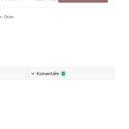
e:
Ocún
Komentáře
0