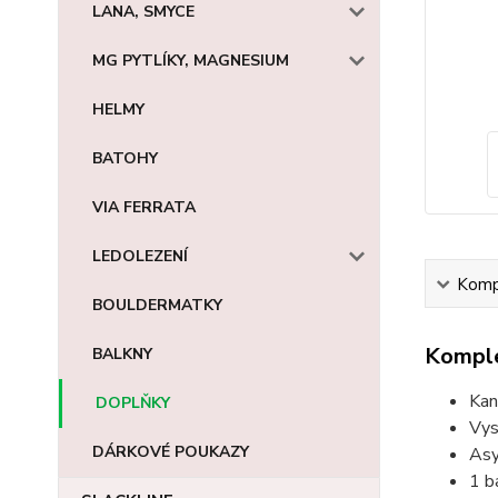
LANA, SMYCE
MG PYTLÍKY, MAGNESIUM
HELMY
BATOHY
VIA FERRATA
LEDOLEZENÍ
Kompl
BOULDERMATKY
Komple
BALKNY
Kan
DOPLŇKY
Vys
DÁRKOVÉ POUKAZY
Asy
1 b