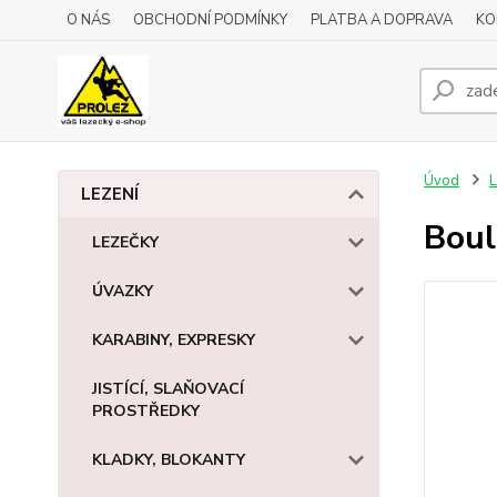
O NÁS
OBCHODNÍ PODMÍNKY
PLATBA A DOPRAVA
KO
Úvod
L
LEZENÍ
Boul
LEZEČKY
ÚVAZKY
KARABINY, EXPRESKY
JISTÍCÍ, SLAŇOVACÍ
PROSTŘEDKY
KLADKY, BLOKANTY