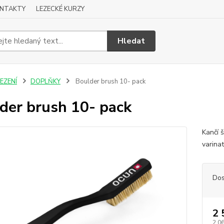
NTAKTY
LEZECKÉ KURZY
Hledat
EZENÍ
DOPLŇKY
Boulder brush 10- pack
der brush 10- pack
Kančí 
varina
Dos
2 
2 0